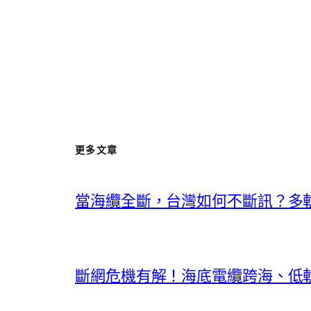
更多文章
當海纜全斷，台灣如何不斷訊？多
斷網危機有解！海底電纜跨海、低