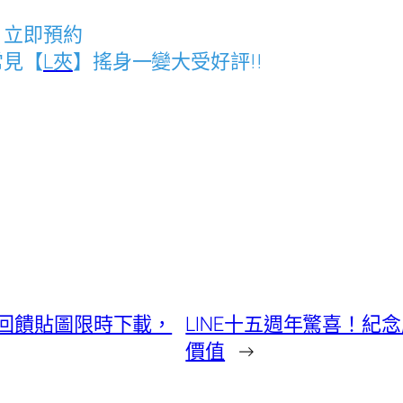
，立即預約
常見【
L夾
】搖身一變大受好評!!
合回饋貼圖限時下載，
LINE十五週年驚喜！紀
價值
→