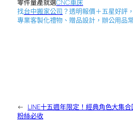
零件量產就選
CNC車床
找
台中搬家公司
？透明報價＋五星好評
專業客製化禮物、贈品設計，辦公用品
←
LINE十五週年限定！經典角色大集
粉絲必收