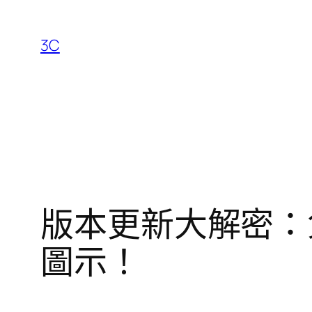
跳
至
3C
主
要
內
容
版本更新大解密：
圖示！