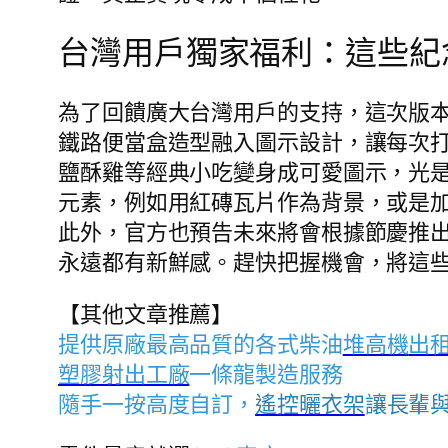
台灣用戶獨家福利：這些紀
為了回饋廣大台灣用戶的支持，這次版
鐵路便當盒造型融入圖示設計，讓每次打
鹽酥雞等經典小吃變身成可愛圖示，光
元素，例如用紅磚瓦片作為背景，或是
此外，官方也預告未來將會根據節慶推
永遠都有新鮮感。趕快把握機會，將這
【其他文章推薦】
提供原廠最高品質的各式柴油
堆高機
出
塑膠射出工廠
一條龍製造服務
隨手一按高度自訂，
遙控曬衣架
讓長輩