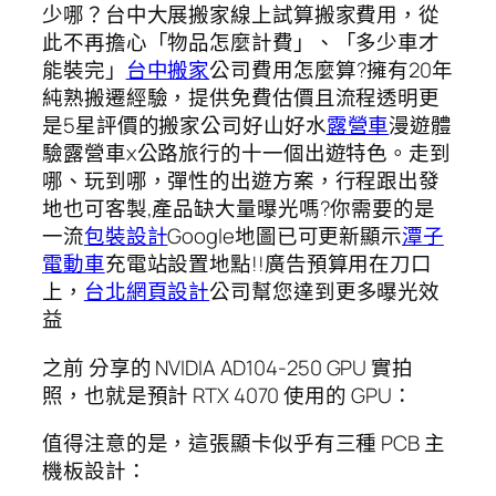
少哪？台中大展搬家線上試算搬家費用，從
此不再擔心「物品怎麼計費」、「多少車才
能裝完」
台中搬家
公司費用怎麼算?擁有20年
純熟搬遷經驗，提供免費估價且流程透明更
是5星評價的搬家公司好山好水
露營車
漫遊體
驗露營車x公路旅行的十一個出遊特色。走到
哪、玩到哪，彈性的出遊方案，行程跟出發
地也可客製,產品缺大量曝光嗎?你需要的是
一流
包裝設計
Google地圖已可更新顯示
潭子
電動車
充電站設置地點!!廣告預算用在刀口
上，
台北網頁設計
公司幫您達到更多曝光效
益
之前 分享的 NVIDIA AD104-250 GPU 實拍
照，也就是預計 RTX 4070 使用的 GPU：
值得注意的是，這張顯卡似乎有三種 PCB 主
機板設計：