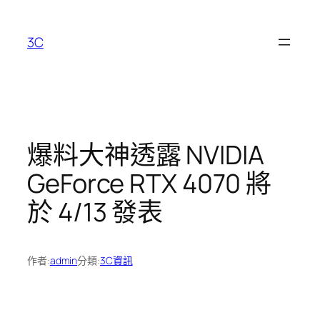
跳
至
3C
主
要
內
容
爆料大神透露 NVIDIA
GeForce RTX 4070 將
於 4/13 發表
作者:
admin
分類:
3C資訊