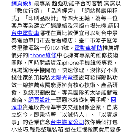
網頁設計
最專業,超強功能平台可客製,窩窩以
「數位行銷」「品牌經營」「網站與應用程
式」「印刷品設計」等四大主軸，為每一位
客戶客製建立行銷脈絡及洞燭市場先機,請問
台中電動車
哪裡在賣比較便宜可以到台中景
泰電動車門市去看看總店：臺中市潭子區潭
秀里雅潭路一段102-1號。
電動車補助
推薦評
價好的
iphone維修
中心擁有專業的維修技術
團隊，同時聘請資深iphone手機維修專家，
現場說明手機問題，快速修理，沒修好不收
錢住家的頂樓裝
太陽光電
聽說可發揮隔熱功
效一線推薦東陽能源擁有核心技術、產品研
發、系統規劃設置、專業團隊的太陽能發電
廠商。
網頁設計
一頭霧水該從何著手呢?
回
頭車
貨運收費標準宇安交通關係企業，自成
立迄今，即秉持著「以誠待人」、「以實處
事」的企業信念
台中搬家公司
教你幾個打包
小技巧,輕鬆整理裝箱!還在煩惱搬家費用要多