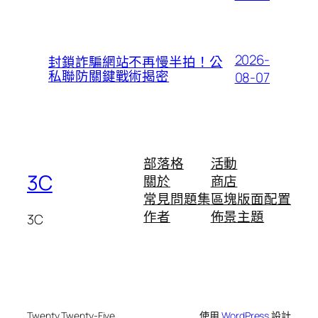
2026-
封鎖詐騙網站不再慢半拍！公
私聯防關鍵戰術揭密
08-07
部落格
活動
3C
關於
商店
常見問題集
區塊版面配置
作者
佈景主題
3C
Twenty Twenty-Five
使用
WordPress
設計