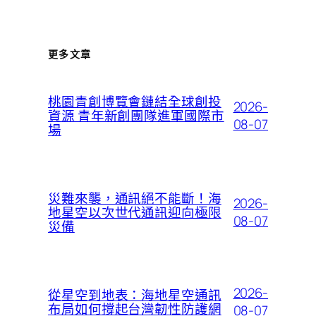
更多文章
桃園青創博覽會鏈結全球創投
2026-
資源 青年新創團隊進軍國際市
08-07
場
災難來襲，通訊絕不能斷！海
2026-
地星空以次世代通訊迎向極限
08-07
災備
2026-
從星空到地表：海地星空通訊
布局如何撐起台灣韌性防護網
08-07