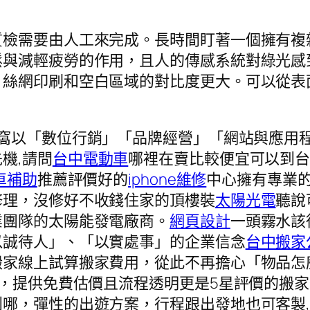
質檢需要由人工來完成。長時間盯著一個擁有複
鬆與減輕疲勞的作用，且人的傳感系統對綠光感
、絲網印刷和空白區域的對比度更大。可以從表
窩窩以「數位行銷」「品牌經營」「網站與應用
機,請問
台中電動車
哪裡在賣比較便宜可以到
車補助
推薦評價好的
iphone維修
中心擁有專業的
修理，沒修好不收錢住家的頂樓裝
太陽光電
聽說
業團隊的太陽能發電廠商。
網頁設計
一頭霧水該
以誠待人」、「以實處事」的企業信念
台中搬家
搬家線上試算搬家費用，從此不再擔心「物品怎
驗，提供免費估價且流程透明更是5星評價的搬
哪，彈性的出遊方案，行程跟出發地也可客製,