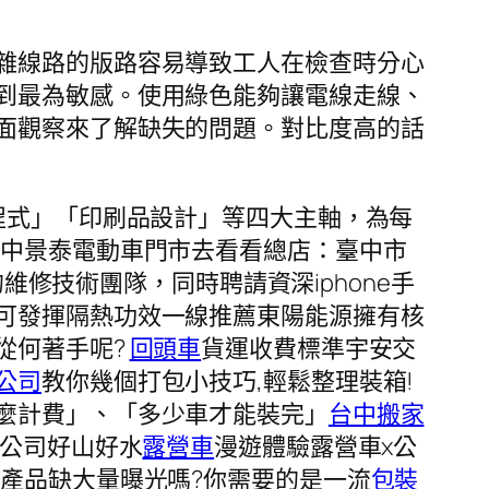
雜線路的版路容易導致工人在檢查時分心
到最為敏感。使用綠色能夠讓電線走線、
面觀察來了解缺失的問題。對比度高的話
程式」「印刷品設計」等四大主軸，為每
台中景泰電動車門市去看看總店：臺中市
維修技術團隊，同時聘請資深iphone手
可發揮隔熱功效一線推薦東陽能源擁有核
從何著手呢?
回頭車
貨運收費標準宇安交
公司
教你幾個打包小技巧,輕鬆整理裝箱!
麼計費」、「多少車才能裝完」
台中搬家
家公司好山好水
露營車
漫遊體驗露營車x公
產品缺大量曝光嗎?你需要的是一流
包裝