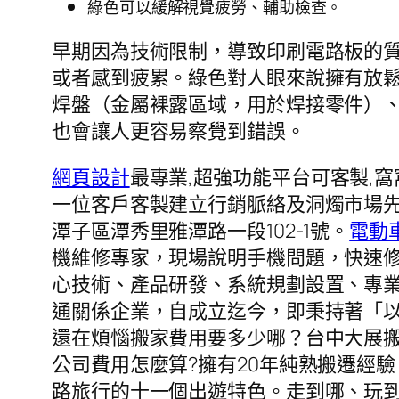
綠色可以緩解視覺疲勞、輔助檢查。
早期因為技術限制，導致印刷電路板的
或者感到疲累。綠色對人眼來說擁有放
焊盤（金屬裸露區域，用於焊接零件）
也會讓人更容易察覺到錯誤。
網頁設計
最專業,超強功能平台可客製,
一位客戶客製建立行銷脈絡及洞燭市場先
潭子區潭秀里雅潭路一段102-1號。
電動
機維修專家，現場說明手機問題，快速
心技術、產品研發、系統規劃設置、專
通關係企業，自成立迄今，即秉持著「
還在煩惱搬家費用要多少哪？台中大展
公司費用怎麼算?擁有20年純熟搬遷經
路旅行的十一個出遊特色。走到哪、玩到