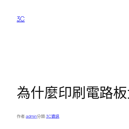
跳
至
3C
主
要
內
容
為什麼印刷電路板
作者:
admin
分類:
3C資訊