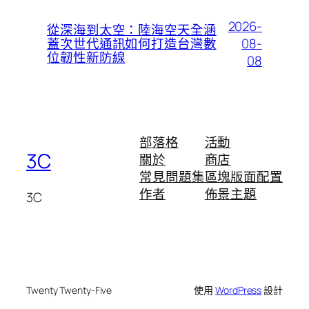
2026-
從深海到太空：陸海空天全涵
08-
蓋次世代通訊如何打造台灣數
位韌性新防線
08
部落格
活動
3C
關於
商店
常見問題集
區塊版面配置
作者
佈景主題
3C
Twenty Twenty-Five
使用
WordPress
設計