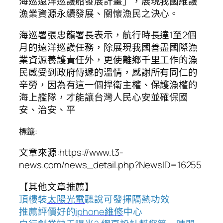
海巡遠洋巡護船發展計畫」，展現我國維護
漁業資源永續發展、關懷漁民之決心。
海巡署張忠龍署長表示，航行時長達1至2個
月的遠洋巡護任務，除展現我國善盡國際漁
業資源養護責任外，更使離鄉千里工作的漁
民感受到政府傳遞的溫情，感謝所有同仁的
辛勞，因為有這一個捍衛主權、保護漁權的
海上艦隊，才能讓台灣人民心安並確保國
安、治安、平
標籤:
文章來源:https://www.t3-
news.com/news_detail.php?NewsID=16255
【其他文章推薦】
頂樓裝
太陽光電
聽說可發揮隔熱功效
推薦評價好的
iphone維修
中心