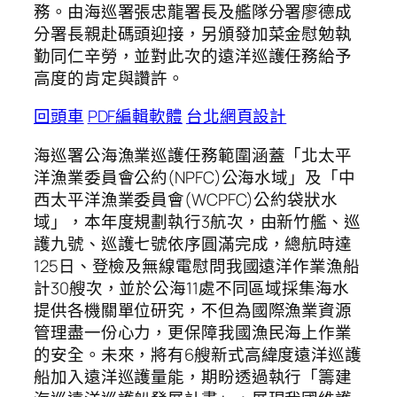
務。由海巡署張忠龍署長及艦隊分署廖德成
分署長親赴碼頭迎接，另頒發加菜金慰勉執
勤同仁辛勞，並對此次的遠洋巡護任務給予
高度的肯定與讚許。
回頭車
PDF編輯軟體
台北網頁設計
海巡署公海漁業巡護任務範圍涵蓋「北太平
洋漁業委員會公約(NPFC)公海水域」及「中
西太平洋漁業委員會(WCPFC)公約袋狀水
域」，本年度規劃執行3航次，由新竹艦、巡
護九號、巡護七號依序圓滿完成，總航時達
125日、登檢及無線電慰問我國遠洋作業漁船
計30艘次，並於公海11處不同區域採集海水
提供各機關單位研究，不但為國際漁業資源
管理盡一份心力，更保障我國漁民海上作業
的安全。未來，將有6艘新式高緯度遠洋巡護
船加入遠洋巡護量能，期盼透過執行「籌建