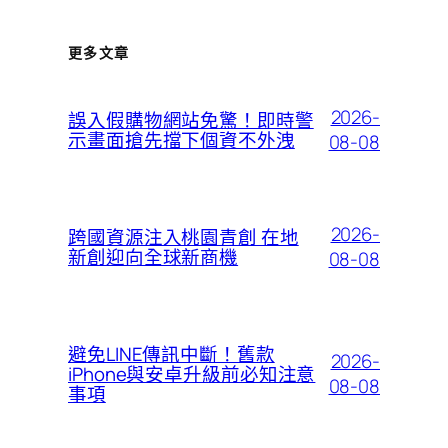
更多文章
2026-
誤入假購物網站免驚！即時警
示畫面搶先擋下個資不外洩
08-08
2026-
跨國資源注入桃園青創 在地
新創迎向全球新商機
08-08
避免LINE傳訊中斷！舊款
2026-
iPhone與安卓升級前必知注意
08-08
事項