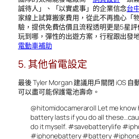
誠待人」、「以實處事」的企業信念
台
家線上試算搬家費用，從此不再擔心「
驗，提供免費估價且流程透明更是5星評
玩到哪，彈性的出遊方案，行程跟出發
電動車補助
5. 其他省電設定
最後 Tyler Morgan 建議用戶關
可以盡可能保護電池壽命。
@hitomidocameraroll Let me know 
battery lasts if you do all these…ca
do it myself. #savebatterylife #i
#iphonebattery #battery #iphon