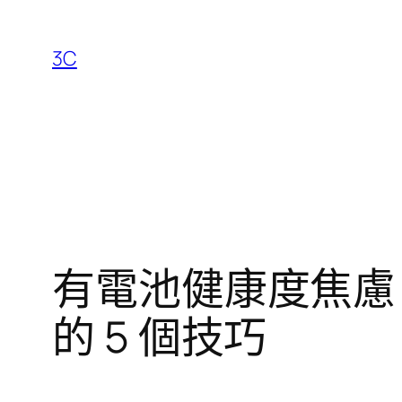
跳
至
3C
主
要
內
容
有電池健康度焦慮？
的 5 個技巧