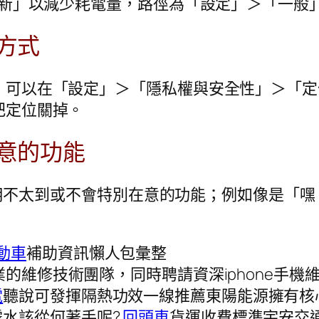
時更新」以減少耗電量，路徑為「設定」＞「一般」
作方式
式，可以在「設定」＞「隱私權與安全性」＞「定位
以把定位關掉。
在意的功能
一些平常用不太到或不會特別在意的功能；例如像是「
動車
補助資訊懶人包彙整
的維修技術團隊，同時聘請資深iphone手
電
聽說可發揮隔熱功效一線推薦東陽能源擁有核
霧水該從何著手呢?
回頭車
貨運收費標準宇安交