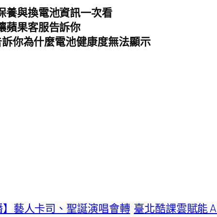
、保養與換電池資訊一次看
？讓蘋果客服告訴你
看？告訴你為什麼電池健康度無法顯示
會直播】藝人卡司、聖誕演唱會轉
臺北酷課雲賦能 A