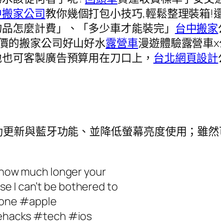
中搬家公司
教你幾個打包小技巧,輕鬆整理裝箱
物品怎麼計費」、「多少車才能裝完」
台中搬家
價的搬家公司好山好水
露營車
漫遊體驗露營車
地也可客製廣告預算用在刀口上，
台北網頁設計
閉 iOS 自動更新與藍牙功能、並降低螢幕亮度使
how much longer your
use I can’t be bothered to
phone #apple
ehacks #tech #ios