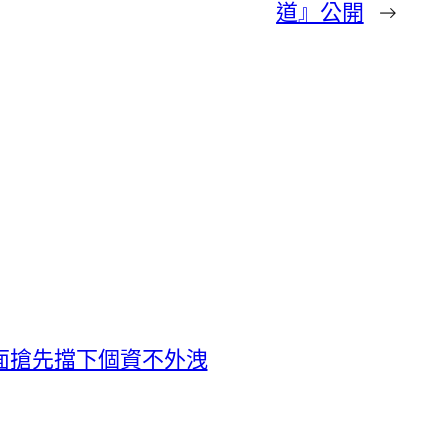
道』公開
→
面搶先擋下個資不外洩