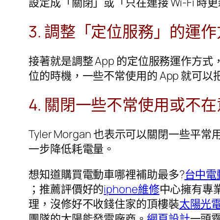
設定成「關閉」或「只在連接 Wi-Fi 
3. 調整「定位服務」的運
接著就是調整 App 的定位服務運作方
位的時機，一些不常使用的 App 就可
4. 關閉一些不常使用或不
Tyler Morgan 也表示可以關閉
一步降低耗電量。
想知道購買電動車哪裡補助最多?
台中電
；推薦評價好的
iphone維修
中心擁有專業
理，沒修好不收錢住家的頂樓裝
太陽光
團隊的太陽能發電廠商。
網頁設計
一頭