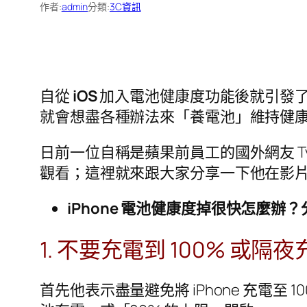
作者:
admin
分類:
3C資訊
自從
iOS
加入電池健康度功能後就引發了許
就會想盡各種辦法來「養電池」維持健
日前一位自稱是蘋果前員工的國外網友 Tyler 
觀看；這裡就來跟大家分享一下他在影片中
iPhone 電池健康度掉很快怎麼辦？分
1. 不要充電到 100% 或隔
首先他表示盡量避免將 iPhone 充電至