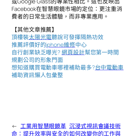
或Google Glass的專業性相比。這也反映出
Facebook在智慧眼鏡市場的定位：更注重消
費者的日常生活體驗，而非專業應用。
【其他文章推薦】
頂樓裝
太陽光電
聽說可發揮隔熱功效
推薦評價好的
iphone維修
中心
自行創業缺乏曝光?
網頁設計
幫您第一時間
規劃公司的形象門面
想知道購買電動車哪裡補助最多?
台中電動車
補助資訊懶人包彙整
←
工業用智慧眼鏡革
沉浸式視訊會議技術
命：提升效率與安全的
如何改變你的工作與