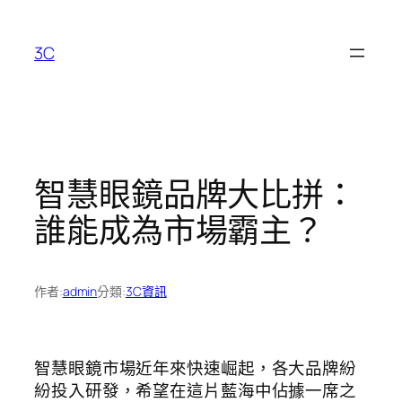
跳
至
3C
主
要
內
容
智慧眼鏡品牌大比拼：
誰能成為市場霸主？
作者:
admin
分類:
3C資訊
智慧眼鏡市場近年來快速崛起，各大品牌紛
紛投入研發，希望在這片藍海中佔據一席之