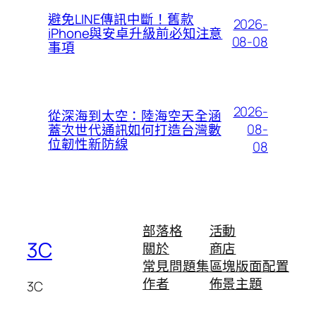
避免LINE傳訊中斷！舊款
2026-
iPhone與安卓升級前必知注意
08-08
事項
2026-
從深海到太空：陸海空天全涵
08-
蓋次世代通訊如何打造台灣數
位韌性新防線
08
部落格
活動
3C
關於
商店
常見問題集
區塊版面配置
作者
佈景主題
3C