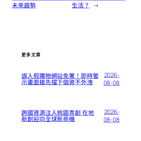
未來趨勢
生活？
→
更多文章
2026-
誤入假購物網站免驚！即時警
示畫面搶先擋下個資不外洩
08-08
2026-
跨國資源注入桃園青創 在地
新創迎向全球新商機
08-08