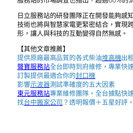
服務站的市場調查也指出，超過60%的
日立服務站的研發團隊正在開發能夠感知
技術也將與智慧家電更緊密結合，實現
形，讓人與科技的互動變得自然無感。
【其他文章推薦】
提供原廠最高品質的各式柴油
堆高機
出
聲寶服務站
全台即時到府維修，專業快
訂製提供最適合你的
封口機
影響
示波器
測試準確度的五大因素
東元服務站
專業維修團隊，全台據點快
找
台中搬家公司
？透明報價＋五星好評