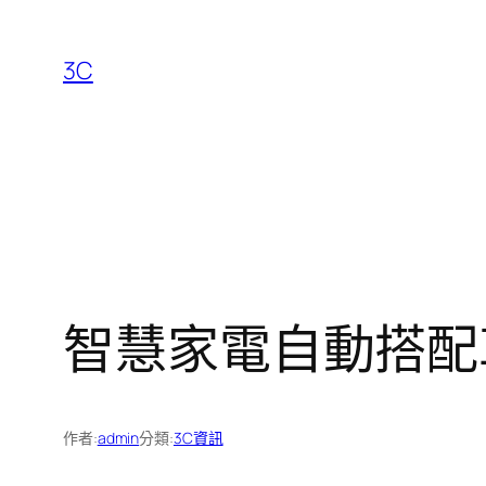
跳
至
3C
主
要
內
容
智慧家電自動搭配
作者:
admin
分類:
3C資訊