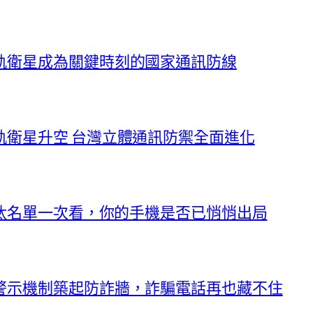
軌衛星成為關鍵時刻的國家通訊防線
軌衛星升空 台灣立體通訊防禦全面進化
淘汰名單一次看，你的手機是否已悄悄出局
警示機制築起防詐牆，詐騙電話再也藏不住