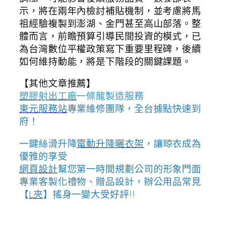
示，將在兩年內檢討補貼機制，並考慮將馬
祖經驗複製到澎湖、金門甚至高山部落。整
體而言，前瞻預算引導民間投資的模式，已
為台灣數位平權政策寫下重要里程碑，後續
如何維持動能，將是下階段的關鍵課題。
【其他文章推薦】
塑膠射出工廠
一條龍製造服務
東元服務站
專業維修團隊，全台據點快速到
府！
一鍵絲滑升降
電動升降曬衣架
，讓晾衣成為
優雅的享受
網頁設計
幫您第一時間規劃公司的形象門面
專業客製化禮物、贈品設計，辦公用品常見
【
L夾
】搖身一變大受好評!!