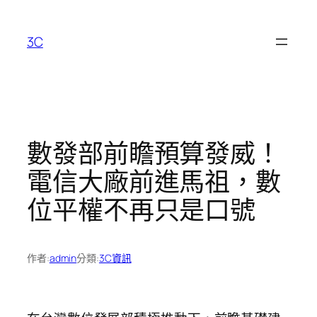
跳
至
3C
主
要
內
容
數發部前瞻預算發威！
電信大廠前進馬祖，數
位平權不再只是口號
作者:
admin
分類:
3C資訊