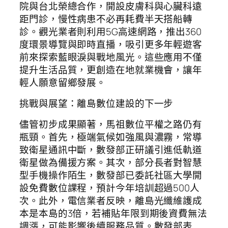
院與台北榮總合作，開設皮膚科與心臟科遠
距門診，慢性病患不必再耗費半天搭船轉
診。觀光業者則利用5G高速網路，推出360
度環景導覽與即時直播，吸引更多年輕遊客
前來探索藍眼淚與戰地風光。這些應用不僅
提升生活品質，更創造在地就業機會，讓年
輕人願意留鄉發展。
挑戰與展望：離島數位建設的下一步
儘管初步成果顯著，馬祖數位平權之路仍有
瓶頸。首先，極端氣候如強風與濃霧，常導
致衛星通訊中斷，數發部正研議引進低軌道
衛星做為備援方案。其次，部分長者對智慧
型手機操作陌生，數發部已委託社區大學開
設免費數位課程，預計今年培訓超過500人
次。此外，電信業者反映，離島光纖維護成
本是本島的3倍，若補貼年限到期後資費無法
調漲，可能影響後續服務品質。數發部表