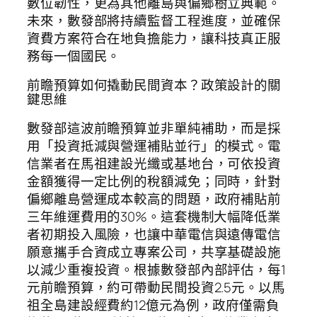
數位韌性，更為其他離島與偏鄉樹立典範。
未來，數發部將持續監督工程進度，並確保
資費方案符合在地負擔能力，讓科技真正服
務每一個國民。
前瞻預算如何撬動民間資本？政策設計的關
鍵思維
數發部這波前瞻預算並非單純補助，而是採
用「投資抵減與營運補貼並行」的模式。電
信業者在馬祖建設光纖或基地台，可依投資
金額獲得一定比例的稅額減免；同時，針對
偏鄉離島營運成本較高的問題，政府補貼前
三年維運費用的30%。這套機制大幅降低業
者初期投入風險，也讓中華電信與遠傳電信
願意攜手合資成立專案公司，共享基礎設施
以減少重複投資。根據數發部內部評估，每1
元前瞻預算，約可帶動民間投資2.5元。以馬
祖全島建設經費約12億元為例，政府僅需負