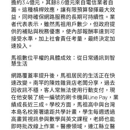
擔約3.4億元，其餘8.6億元來自電信業者自
籌。這種槓桿效應，讓有限預算發揮最大效
益，同時確保網路服務的長期可持續性。業
者代表表示，雖然馬祖用戶數少，但政府提
供的補貼與稅務優惠，使內部報酬率達到可
接受水準，加上社會責任考量，最終決定加
速投入。
馬祖數位平權的具體成效：從日常通訊到智
慧生活
網路覆蓋率提升後，馬祖居民的生活正在快
速改變。南竿的陳姓雜貨店老闆分享，過去
因收訊不穩，客人常無法使用行動支付，現
在他安裝了統一編號的刷卡機與Line Pay，業
績成長近三成。學校方面，馬祖高中與台灣
本島名校簽署遠距共學計畫，學生每週透過
高畫質視訊參與數學與英文課程，老師也能
即時批改線上作業。醫療領域，連江縣立醫