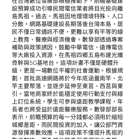
在台灣數位發展部積極推動下，前瞻基礎建
設預算成功引導民間電信業者將目光投向離
島馬祖。過去，馬祖因地理環境特殊、人口
分散，網路基礎建設長期落後台灣本島，居
民不僅日常通訊不便，更難以享有平等的線
上教育、醫療與經濟機會。數發部透過專案
補助與政策誘因，鼓勵中華電信、遠傳電信
等大廠投入資源，在馬祖四鄉五島布建光纖
骨幹與5G基地台。這項計畫不僅是硬體升
級，更是一場數位平權的社會運動。根據規
劃，首批高速網路將於今年底涵蓋南竿、北
竿主要聚落，並逐步延伸至東莒、西莒與東
引。當地商家終於能穩定使用行動支付與線
上訂位系統，學生可參與遠距教學課程，年
長者也將受益於遠距醫療服務。數發部部長
表示，前瞻預算的每一分錢都必須用於縮短
城鄉差距，而民間投資的加入，讓公部門資
源發揮乘數效應。這項政策不僅提升馬祖的