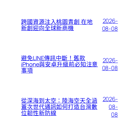
2026-
跨國資源注入桃園青創 在地
新創迎向全球新商機
08-08
避免LINE傳訊中斷！舊款
2026-
iPhone與安卓升級前必知注意
08-08
事項
2026-
從深海到太空：陸海空天全涵
08-
蓋次世代通訊如何打造台灣數
位韌性新防線
08