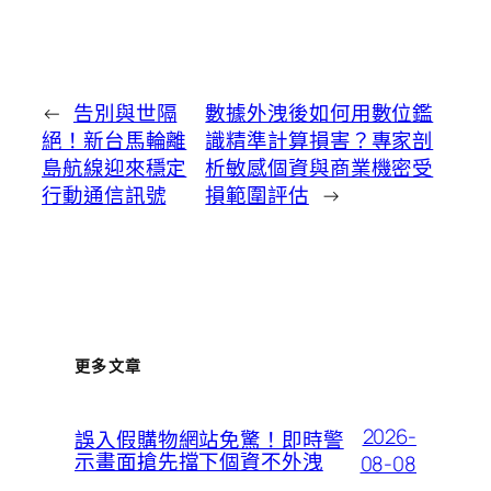
←
告別與世隔
數據外洩後如何用數位鑑
絕！新台馬輪離
識精準計算損害？專家剖
島航線迎來穩定
析敏感個資與商業機密受
行動通信訊號
損範圍評估
→
更多文章
2026-
誤入假購物網站免驚！即時警
示畫面搶先擋下個資不外洩
08-08