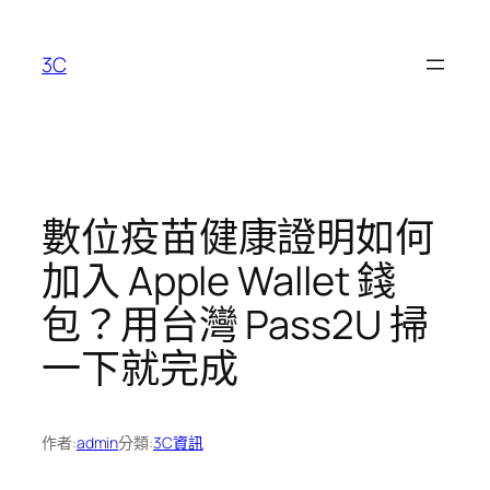
跳
至
3C
主
要
內
容
數位疫苗健康證明如何
加入 Apple Wallet 錢
包？用台灣 Pass2U 掃
一下就完成
作者:
admin
分類:
3C資訊