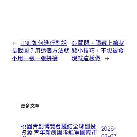
←
LINE 如何進行對話
IG 關閉、隱藏上線狀
長截圖？用這個方法就
態小技巧，不想被發
不用一張一張拼接
現就這樣做
→
更多文章
桃園青創博覽會鏈結全球創投
2026-
資源 青年新創團隊進軍國際市
08-07