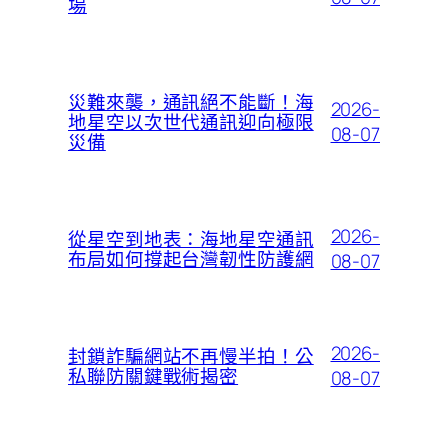
場
災難來襲，通訊絕不能斷！海
2026-
地星空以次世代通訊迎向極限
08-07
災備
2026-
從星空到地表：海地星空通訊
布局如何撐起台灣韌性防護網
08-07
2026-
封鎖詐騙網站不再慢半拍！公
私聯防關鍵戰術揭密
08-07