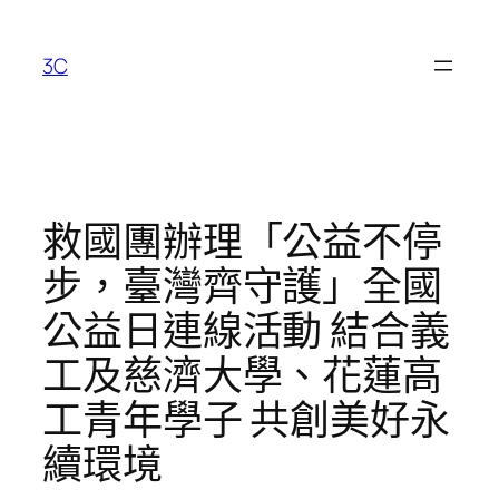
跳
至
3C
主
要
內
容
救國團辦理「公益不停
步，臺灣齊守護」全國
公益日連線活動 結合義
工及慈濟大學、花蓮高
工青年學子 共創美好永
續環境