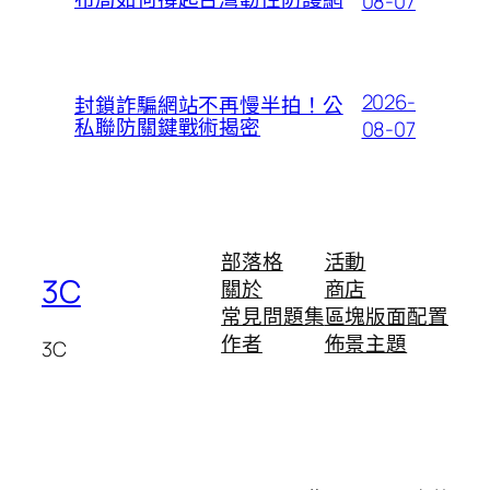
08-07
2026-
封鎖詐騙網站不再慢半拍！公
私聯防關鍵戰術揭密
08-07
部落格
活動
3C
關於
商店
常見問題集
區塊版面配置
作者
佈景主題
3C