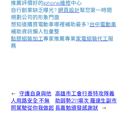
推薦評價好的
iphone維修
中心
自行創業缺乏曝光?
網頁設計
幫您第一時間
規劃公司的形象門面
想知道購買電動車哪裡補助最多?
台中電動車
補助資訊懶人包彙整
點膠組裝加工
專家推薦專業
家電組裝代工
服
務
←
守護自身與他
高雄市工會行善特攻隊義
人用路安全 不無
助弱勢211場次 羅達生副市
照駕駛從你我做起
長嘉勉頒發感謝狀
→