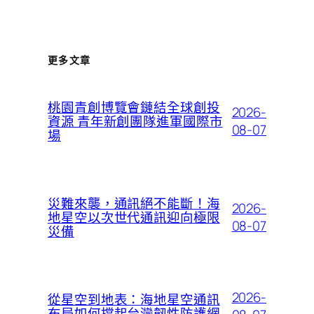
更多文章
桃園青創博覽會鏈結全球創投
2026-
資源 青年新創團隊進軍國際市
08-07
場
災難來襲，通訊絕不能斷！海
2026-
地星空以次世代通訊迎向極限
08-07
災備
2026-
從星空到地表：海地星空通訊
布局如何撐起台灣韌性防護網