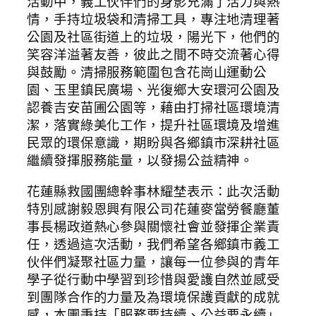
活動中，義工伙伴們的身影充滿了活力與熱
情，手持垃圾袋和清掃工具，專注地清理著
公園及社區街道上的垃圾，陽光下，他們的
笑容洋溢著友善，彼此之間不時交流著心得
與鼓勵。清掃服務範圍包含花崗山運動公
園、玉里鎮民廣場、光復鄉大安環河公園及
認養吉安苗圃公園等，藉由打掃社區環境清
潔，落實綠美化工作，提升社區環境及增進
民眾的環保意識，期盼與各鄉鎮市深耕社區
繼續發揮服務能量，以發揚公益精神。
花蓮縣救國團總幹事林耀埜表示：此次活動
特別感謝毅恩興有限公司花蓮麥當勞餐廳董
事長楊政道熱心參與關懷社會並發揮企業責
任，透過這次活動，我們希望各鄉鎮市義工
伙伴們凝聚社區力量，讓每一位參與的青年
學子從行動中學習到珍惜與愛護自然並感受
到團隊合作的力量及為環境保護貢獻的成就
感，本團秉持「服務要持續、公益要永續」