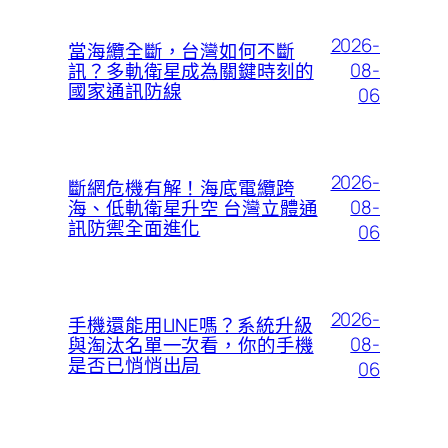
2026-
當海纜全斷，台灣如何不斷
08-
訊？多軌衛星成為關鍵時刻的
國家通訊防線
06
2026-
斷網危機有解！海底電纜跨
08-
海、低軌衛星升空 台灣立體通
訊防禦全面進化
06
2026-
手機還能用LINE嗎？系統升級
08-
與淘汰名單一次看，你的手機
是否已悄悄出局
06