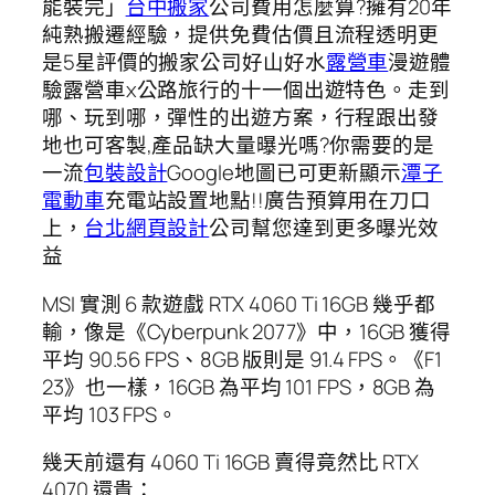
能裝完」
台中搬家
公司費用怎麼算?擁有20年
純熟搬遷經驗，提供免費估價且流程透明更
是5星評價的搬家公司好山好水
露營車
漫遊體
驗露營車x公路旅行的十一個出遊特色。走到
哪、玩到哪，彈性的出遊方案，行程跟出發
地也可客製,產品缺大量曝光嗎?你需要的是
一流
包裝設計
Google地圖已可更新顯示
潭子
電動車
充電站設置地點!!廣告預算用在刀口
上，
台北網頁設計
公司幫您達到更多曝光效
益
MSI 實測 6 款遊戲 RTX 4060 Ti 16GB 幾乎都
輸，像是《Cyberpunk 2077》中，16GB 獲得
平均 90.56 FPS、8GB 版則是 91.4 FPS。《F1
23》也一樣，16GB 為平均 101 FPS，8GB 為
平均 103 FPS。
幾天前還有 4060 Ti 16GB 賣得竟然比 RTX
4070 還貴：