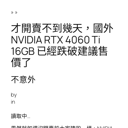
»
»
才開賣不到幾天，國外
NVIDIA RTX 4060 Ti
16GB 已經跌破建議售
價了
不意外
by
in
讀取中…