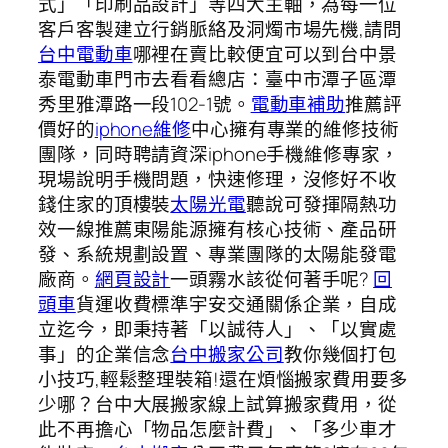
式」「印刷品設計」等四大主軸，為每一位
客戶客製建立行銷脈絡及洞燭市場先機,請問
台中電動車
哪裡在賣比較便宜可以到台中景
泰電動車門市去看看總店：臺中市潭子區潭
秀里雅潭路一段102-1號。
電動車補助
推薦評
價好的
iphone維修
中心擁有專業的維修技術
團隊，同時聘請資深iphone手機維修專家，
現場說明手機問題，快速修理，沒修好不收
錢住家的頂樓裝
太陽光電
聽說可發揮隔熱功
效一線推薦東陽能源擁有核心技術、產品研
發、系統規劃設置、專業團隊的太陽能發電
廠商。
網頁設計
一頭霧水該從何著手呢?
回
頭車
貨運收費標準宇安交通關係企業，自成
立迄今，即秉持著「以誠待人」、「以實處
事」的企業信念
台中搬家公司
教你幾個打包
小技巧,輕鬆整理裝箱!還在煩惱搬家費用要多
少哪？台中大展搬家線上試算搬家費用，從
此不再擔心「物品怎麼計費」、「多少車才