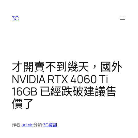
跳
至
3C
主
要
內
容
才開賣不到幾天，國外
NVIDIA RTX 4060 Ti
16GB 已經跌破建議售
價了
作者:
admin
分類:
3C資訊