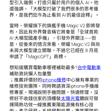
型引入端側，打造只屬於用戶的個人 AI。他
還強調，「大模型打破了我們很多的思考邊
界，是我們迄今為止看到 AI 的最佳詮釋」。
當時，榮耀旗下的旗艦手機 Magic V2 即將發
布，因此有外界聲音稱它將會是「全球首款
AI 大模型國產手機」，引發外界關注——但
是，從後來的情況來看，榮耀 Magic V2 與尚
未與大模型建立關聯，不過它已經在 8 月底
申請了「MagicGPT」商標。
想知道購買電動車哪裡補助最多?
台中電動車
補助資訊懶人包彙整
；推薦評價好的
iphone維修
中心擁有專業的
維修技術團隊，同時聘請資深iphone手機維
修專家，現場說明手機問題，快速修理，沒
修好不收錢住家的頂樓裝
太陽光電
聽說可發
揮隔熱功效一線推薦東陽能源擁有核心技
術、產品研發、系統規劃設置、專業團隊的