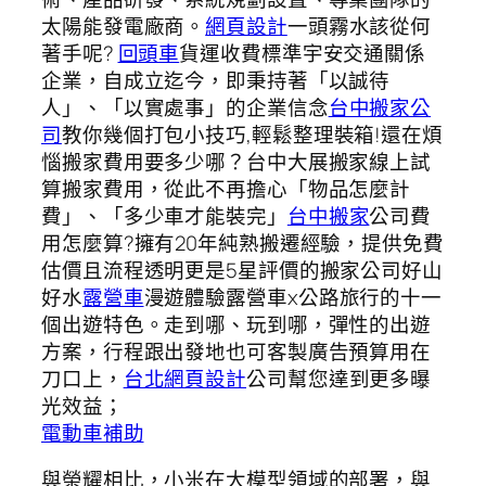
太陽能發電廠商。
網頁設計
一頭霧水該從何
著手呢?
回頭車
貨運收費標準宇安交通關係
企業，自成立迄今，即秉持著「以誠待
人」、「以實處事」的企業信念
台中搬家公
司
教你幾個打包小技巧,輕鬆整理裝箱!還在煩
惱搬家費用要多少哪？台中大展搬家線上試
算搬家費用，從此不再擔心「物品怎麼計
費」、「多少車才能裝完」
台中搬家
公司費
用怎麼算?擁有20年純熟搬遷經驗，提供免費
估價且流程透明更是5星評價的搬家公司好山
好水
露營車
漫遊體驗露營車x公路旅行的十一
個出遊特色。走到哪、玩到哪，彈性的出遊
方案，行程跟出發地也可客製廣告預算用在
刀口上，
台北網頁設計
公司幫您達到更多曝
光效益；
電動車補助
與榮耀相比，小米在大模型領域的部署，與