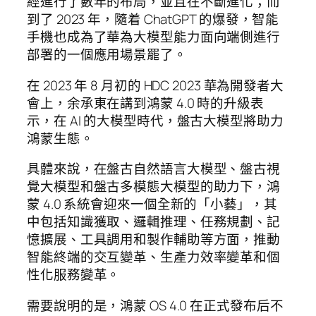
經進行了數年的布局，並且在不斷進化；而
到了 2023 年，隨着 ChatGPT 的爆發，智能
手機也成為了華為大模型能力面向端側進行
部署的一個應用場景罷了。
在 2023 年 8 月初的 HDC 2023 華為開發者大
會上，余承東在講到鴻蒙 4.0 時的升級表
示，在 AI 的大模型時代，盤古大模型將助力
鴻蒙生態。
具體來說，在盤古自然語言大模型、盤古視
覺大模型和盤古多模態大模型的助力下，鴻
蒙 4.0 系統會迎來一個全新的「小藝」，其
中包括知識獲取、邏輯推理、任務規劃、記
憶擴展、工具調用和製作輔助等方面，推動
智能終端的交互變革、生產力效率變革和個
性化服務變革。
需要說明的是，鴻蒙 OS 4.0 在正式發布后不