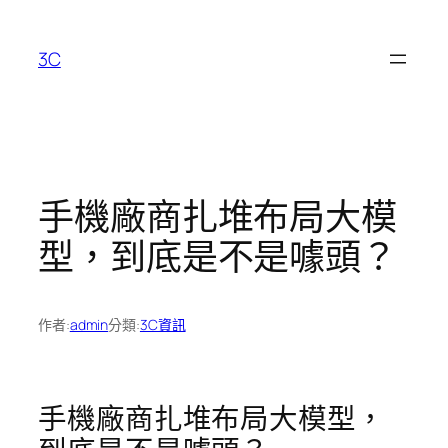
跳
至
3C
主
要
內
容
手機廠商扎堆布局大模
型，到底是不是噱頭？
作者:
admin
分類:
3C資訊
手機廠商扎堆布局大模型，