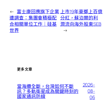
←
富士康回應旗下企業
上市19年豪擲上百億
遭調查：集團會積極配
分紅，蘇泊爾的利
合相關單位工作｜硅基
潤流向海外股東SEB
世界
→
更多文章
2026-
當海纜全斷，台灣如何不斷
08-
訊？多軌衛星成為關鍵時刻的
國家通訊防線
06