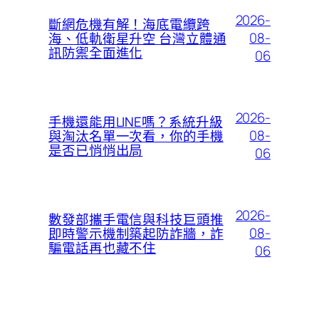
2026-
斷網危機有解！海底電纜跨
08-
海、低軌衛星升空 台灣立體通
訊防禦全面進化
06
2026-
手機還能用LINE嗎？系統升級
08-
與淘汰名單一次看，你的手機
是否已悄悄出局
06
2026-
數發部攜手電信與科技巨頭推
08-
即時警示機制築起防詐牆，詐
騙電話再也藏不住
06