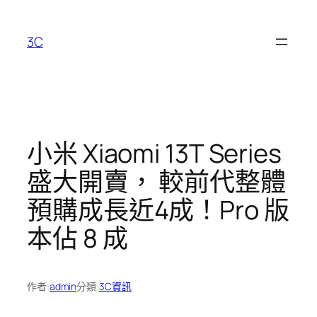
跳
至
3C
主
要
內
容
小米 Xiaomi 13T Series
盛大開賣， 較前代整體
預購成長近4成！Pro 版
本佔 8 成
作者:
admin
分類:
3C資訊