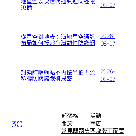
地星空以次世代通訊迎向極限
08-07
災備
2026-
從星空到地表：海地星空通訊
布局如何撐起台灣韌性防護網
08-07
2026-
封鎖詐騙網站不再慢半拍！公
私聯防關鍵戰術揭密
08-07
部落格
活動
3C
關於
商店
常見問題集
區塊版面配置