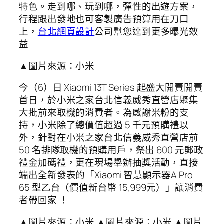
特色。走到哪、玩到哪，彈性的出遊方案，
行程跟出發地也可客製廣告預算用在刀口
上，
台北網頁設計
公司幫您達到更多曝光效
益
▲圖片來源：小米
今（6）日 Xiaomi 13T Series 起盛大開賣開賣
首日，於小米之家台北信義威秀直營店聚集
大批前來取機的消費者。為感謝米粉的支
持，小米除了總價值超過 5 千元預購禮以
外，針對在小米之家台北信義威秀直營店前
50 名排隊取機的預購用戶，祭出 600 元郵政
禮金加碼禮，更在現場舉辦抽獎活動，直接
端出全新發表的「Xiaomi 智慧顯示器A Pro
65 型乙台（價值新台幣 15,999元）」讓消費
者帶回家 ！
▲圖片來源：小米 ▲圖片來源：小米 ▲圖片