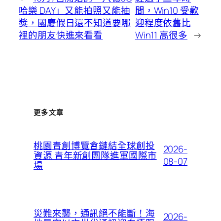
哈樂 DAY」又能拍照又能抽
間，Win10 受歡
獎，國慶假日還不知道要哪
迎程度依舊比
裡的朋友快進來看看
Win11 高很多
→
更多文章
桃園青創博覽會鏈結全球創投
2026-
資源 青年新創團隊進軍國際市
08-07
場
災難來襲，通訊絕不能斷！海
2026-