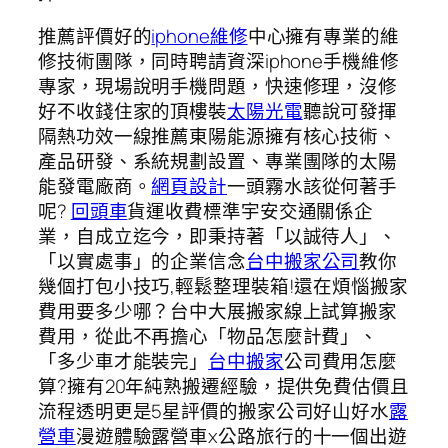
推薦評價好的
iphone維修
中心擁有專業的維
修技術團隊，同時聘請資深iphone手機維修
專家，現場說明手機問題，快速修理，沒修
好不收錢住家的頂樓裝
太陽光電
聽說可發揮
隔熱功效一線推薦東陽能源擁有核心技術、
產品研發、系統規劃設置、專業團隊的太陽
能發電廠商。
網頁設計
一頭霧水該從何著手
呢?
回頭車
貨運收費標準宇安交通關係企
業，自成立迄今，即秉持著「以誠待人」、
「以實處事」的企業信念
台中搬家公司
教你
幾個打包小技巧,輕鬆整理裝箱!還在煩惱搬家
費用要多少哪？台中大展搬家線上試算搬家
費用，從此不再擔心「物品怎麼計費」、
「多少車才能裝完」
台中搬家
公司費用怎麼
算?擁有20年純熟搬遷經驗，提供免費估價且
流程透明更是5星評價的搬家公司好山好水
露
營車
漫遊體驗露營車x公路旅行的十一個出遊