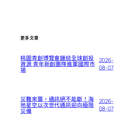
更多文章
桃園青創博覽會鏈結全球創投
2026-
資源 青年新創團隊進軍國際市
08-07
場
災難來襲，通訊絕不能斷！海
2026-
地星空以次世代通訊迎向極限
08-07
災備