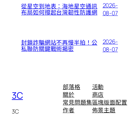
2026-
從星空到地表：海地星空通訊
布局如何撐起台灣韌性防護網
08-07
2026-
封鎖詐騙網站不再慢半拍！公
私聯防關鍵戰術揭密
08-07
部落格
活動
3C
關於
商店
常見問題集
區塊版面配置
作者
佈景主題
3C