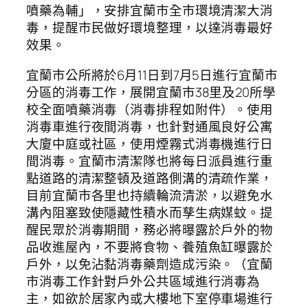
噴藥為輔」，安排宜蘭市全市環境清潔大消
毒，提醒市民做好環境整理，以達消毒最好
效果。
宜蘭市公所將於6月11日到7月5日進行宜蘭市
分區的消毒工作，展開宜蘭市38里及20所學
校全面噴藥消毒（消毒排程如附件）。使用
消毒車進行夜間消毒，也針對通風良好公寓
大廈中庭或社區，使用煙霧式消毒機進行日
間消毒。宜蘭市清潔隊也將每日派員進行重
點道路的清潔整頓及道路側溝的清疏作業，
目前宜蘭市各里也持續輪流清淤，以避免水
溝內阻塞致使隱藏性積水而孳生病媒蚊。提
醒民眾於消毒期間，務必將曝露於戶外的物
品收進屋內，不要將食物、養殖魚缸曝露於
戶外，以免沾黏消毒藥劑造成污染。（宜蘭
市消毒工作針對戶外公共區域進行消毒為
主，如欲於居家內或大樓地下室停車場進行