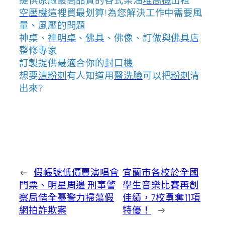
提供原廠最高品質的各式柴油
堆高機
出租
空壓機
這裡買最划算!為您解決工作中需要風
量、風壓的問題
神桌、
神明桌
、
佛具
、佛像、訂做與
佛具店
整修專家
訂製提供最適合你的
封口機
想要
清粉刺
有人知道用
醫洗臉
可以把
粉刺
清
出來?
←
假帳號低價賣演唱會
宜蘭市各校於全國
門票、明星周邊 刑事警
學生音樂比賽再創
察局偕全臺警力掃蕩假
佳績，7校勇奪11項
網拍詐欺案
特優！
→