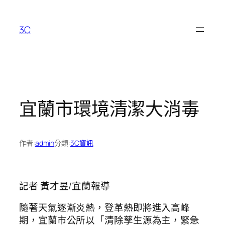
跳
至
3C
主
要
內
容
宜蘭市環境清潔大消毒
作者:
admin
分類:
3C資訊
記者 黃才昱/宜蘭報導
隨著天氣逐漸炎熱，登革熱即將進入高峰
期，宜蘭市公所以「清除孳生源為主，緊急