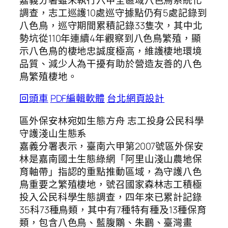
調查，志工巡護10處巡守據點仍有5處記錄到
八色鳥，巡守期間累積記錄33隻次，其中北
勢坑從110年連續4年觀察到八色鳥繁殖，顯
示八色鳥的棲地忠誠度極高，維護棲地環境
品質、減少人為干擾有助於營造友善的八色
鳥繁殖棲地。
回頭車
PDF編輯軟體
台北網頁設計
區外保安林宛如生態方舟 志工投身公民科學
守護淺山生態系
嘉義分署表示，臺南六甲第2007號區外保安
林是嘉南國土生態綠網「阿里山淺山農地保
育軸帶」指認的重點推動區域，為守護八色
鳥重要之繁殖棲地，號召國家森林志工積極
投入公民科學生態調查，四年來已累計記錄
35科73種鳥類，其中有7種特有種及13種保育
類，包含八色鳥、藍腹鷴、朱鸝、臺灣畫