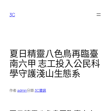
跳
至
3C
主
要
內
容
夏日精靈八色鳥再臨臺
南六甲 志工投入公民科
學守護淺山生態系
作者:
admin
分類:
3C資訊