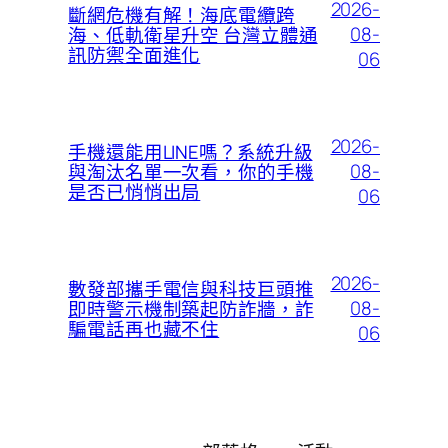
2026-
斷網危機有解！海底電纜跨
08-
海、低軌衛星升空 台灣立體通
訊防禦全面進化
06
2026-
手機還能用LINE嗎？系統升級
08-
與淘汰名單一次看，你的手機
是否已悄悄出局
06
2026-
數發部攜手電信與科技巨頭推
08-
即時警示機制築起防詐牆，詐
騙電話再也藏不住
06