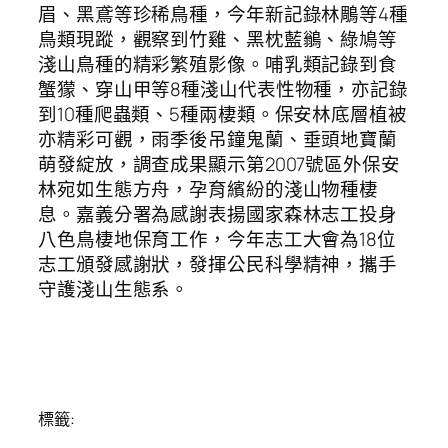
眉、黑鳶等珍稀鳥種，今年新記錄林鵰等4種
鳥類現蹤，觀察到竹雞、黑枕藍鶲、綠鳩等
淺山鳥種的精彩繁殖影像。哺乳類記錄到食
蟹獴、穿山甲等8種淺山代表性物種，亦記錄
到10種爬蟲類、5種兩棲類。保安林底層植被
亦精彩可觀，雨季後吊鐘鬼蘭、垂頭地寶蘭
萌發綻放，調查成果顯示第2007號區外保安
林宛如生態方舟，孕育繽紛的淺山物種棲
息。嘉義分署為感謝表揚國家森林志工投身
八色鳥棲地保育工作，今年志工大會為18位
志工頒發感謝狀，發揮公民科學精神，攜手
守護淺山生態系。
標籤: