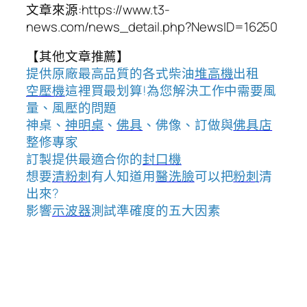
文章來源:https://www.t3-
news.com/news_detail.php?NewsID=16250
【其他文章推薦】
提供原廠最高品質的各式柴油
堆高機
出租
空壓機
這裡買最划算!為您解決工作中需要風
量、風壓的問題
神桌、
神明桌
、
佛具
、佛像、訂做與
佛具店
整修專家
訂製提供最適合你的
封口機
想要
清粉刺
有人知道用
醫洗臉
可以把
粉刺
清
出來?
影響
示波器
測試準確度的五大因素