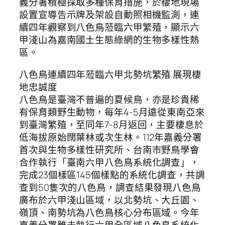
義分署積極採取多種保育措施，於棲地現場
設置宣導告示牌及架設自動照相機監測，連
續四年觀察到八色鳥蒞臨六甲繁殖，顯示六
甲淺山為嘉南國土生態綠網的生物多樣性熱
區。
八色鳥連續四年蒞臨六甲北勢坑繁殖 展現棲
地忠誠度
八色鳥是臺灣不普遍的夏候鳥，亦是珍貴稀
有保育類野生動物，每年4-5月遠從東南亞來
到臺灣繁殖，至同年7-8月返回，主要棲息於
低海拔原始闊葉林或次生林。112年嘉義分署
首次與生物多樣性研究所、台南市野鳥學會
合作執行「臺南六甲八色鳥系統化調查」，
完成23個樣區145個樣點的系統化調查，共調
查到50隻次的八色鳥，調查結果發現八色鳥
廣布於六甲淺山區域，以北勢坑、大丘園、
嶺頂、南勢坑為八色鳥核心分布區域。今年
嘉義分署雖未執行六甲全區域八色鳥系統化