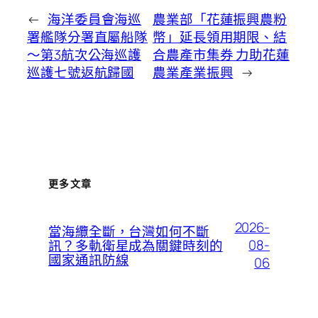
←
海洋委員會海巡
農業部「花蓮振興農粉
署艦隊分署直屬船隊
幣」延長領用期限、結
～第3航次公海巡護
合農產市集券 力助花蓮
巡護七號返航歸國
農業產業振興
→
更多文章
2026-
當海纜全斷，台灣如何不斷
08-
訊？多軌衛星成為關鍵時刻的
國家通訊防線
06