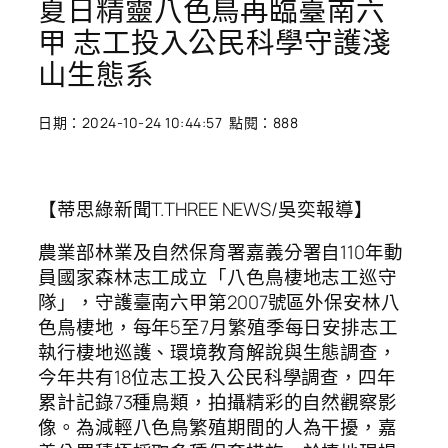
夏日精靈八色鳥再臨臺南六
甲 志工投入公民科學守護淺
山生態系
日期：2024-10-24 10:44:57 點閱：888
【蒂思綠新聞T.THREE NEWS/吳奕報導】
農業部林業及自然保育署嘉義分署自110年動
員國家森林志工成立「八色鳥棲地志工巡守
隊」，守護臺南六甲第2007號區外保安林八
色鳥棲地，每年5至7月繁殖季每日安排志工
執行棲地巡護、環境教育解說與生態調查，
今年共有18位志工投入公民科學調查，四年
累計記錄73種鳥類，拍攝精彩的自然觀察影
像。為減輕八色鳥繁殖期間的人為干擾，嘉