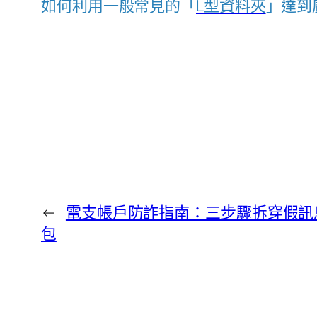
如何利用一般常見的「
L型資料夾
」達到
←
電支帳戶防詐指南：三步驟拆穿假訊
包