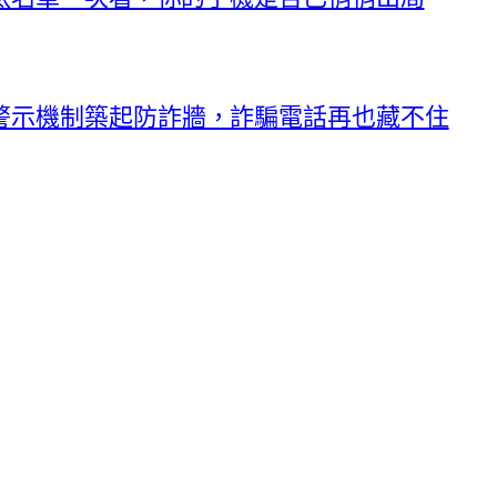
警示機制築起防詐牆，詐騙電話再也藏不住