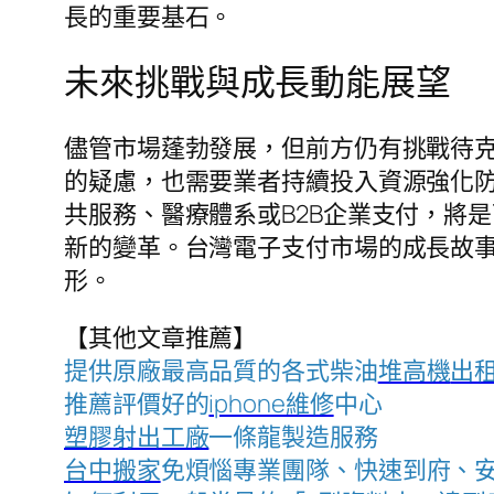
長的重要基石。
未來挑戰與成長動能展望
儘管市場蓬勃發展，但前方仍有挑戰待
的疑慮，也需要業者持續投入資源強化
共服務、醫療體系或B2B企業支付，將
新的變革。台灣電子支付市場的成長故
形。
【其他文章推薦】
提供原廠最高品質的各式柴油
堆高機
出
推薦評價好的
iphone維修
中心
塑膠射出工廠
一條龍製造服務
台中搬家
免煩惱專業團隊、快速到府、