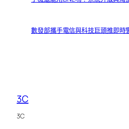
數發部攜手電信與科技巨頭推即時
3C
3C