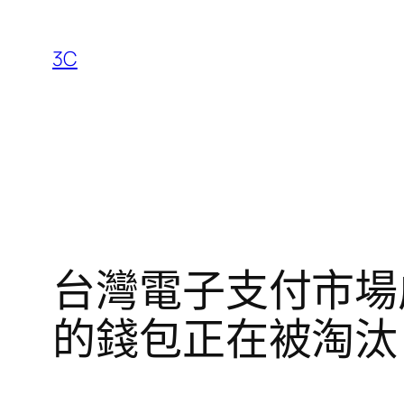
跳
至
3C
主
要
內
容
台灣電子支付市場
的錢包正在被淘汰