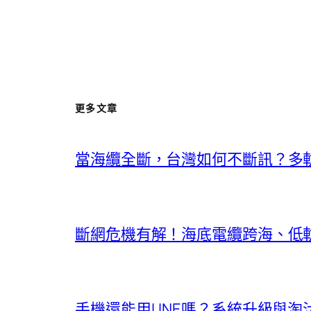
更多文章
當海纜全斷，台灣如何不斷訊？多
斷網危機有解！海底電纜跨海、低
手機還能用LINE嗎？系統升級與