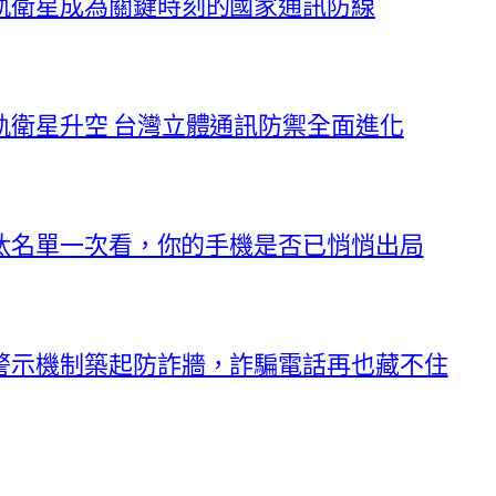
軌衛星成為關鍵時刻的國家通訊防線
軌衛星升空 台灣立體通訊防禦全面進化
淘汰名單一次看，你的手機是否已悄悄出局
警示機制築起防詐牆，詐騙電話再也藏不住