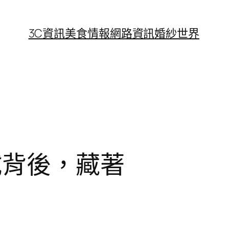
3C資訊
美食情報
網路資訊
婚紗世界
試背後，藏著