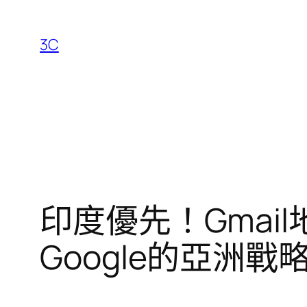
跳
至
3C
主
要
內
容
印度優先！Gmai
Google的亞洲戰