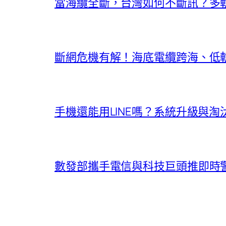
當海纜全斷，台灣如何不斷訊？多
斷網危機有解！海底電纜跨海、低
手機還能用LINE嗎？系統升級與
數發部攜手電信與科技巨頭推即時