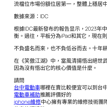
流檔位市場份額位居第一，整體上穩居
數據來源：IDC
根據IDC最新發布的報告显示，2023
衡。過往，平板分為iPad和其它，現在則
不負盛名而來，也不負低谷而去。十年耕
在《笑傲江湖》中，當風清揚悟出絕世武
因為沒有悟出它的核心價值是什麼。
請問
台中電動車
哪裡在賣比較便宜可以到台中
電動車補助
推薦評價好的
iphone維修
中心擁有專業的維修技術團隊