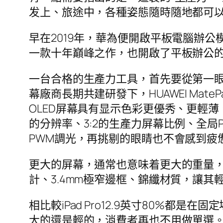
发上、旅途中，各種姿態隨時隨地都可
早在2019年，華為便開啟平板電腦辦公模式的
一款十年巔峰之作，也開啟了平板辦公
一台合格的生產力工具，首先要從第一
幕廠商長期共建研發下，HUAWEI Mate
OLED屏幕具有显示色彩更優秀、更輕薄、
的分辨率、3:2的生產力屏幕比例、全局P3
PWM調光，再挑剔的眼睛也不會感到疲
更大的屏幕，通常也意味着更大的重量，如何減
計、3.4mm極窄邊框、錦纖材質，讓其輕
相比較iPad Pro12.9英寸80%都是在
大的還是輕的，消費者再也不用做單選。 無論