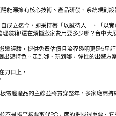
東陽能源擁有核心技術、產品研發、系統規劃設
，自成立迄今，即秉持著「以誠待人」、「以實
整理裝箱!還在煩惱搬家費用要多少哪？台中大
」
熟搬遷經驗，提供免費估價且流程透明更是5星
個出遊特色。走到哪、玩到哪，彈性的出遊方案，
用在刀口上，
益
中國平板電腦產品的主線並將貫穿整年，多家廠商
。
，並不是指平板要取代PC，度的把握很重要。它