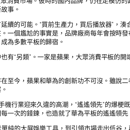
入大眾消費市場。彼時的國內品牌，仍在走模仿的
新故事。
延續的可能。“買前生產力，買后播放器”，湊
。一個尷尬的事實是，品牌廠商每年會按時發
，成為多數平板的歸宿。
也有“另類”。一家是蘋果，大眾消費平板的開
存在至今，蘋果和華為的創新功不可沒。雖說二
案。
，讓手機行業迎來久違的高潮，“遙遙領先”的爆
間每一次的錘鍊，也造就了華為平板的遙遙領先
，從單純的大屏娛樂工具，到引領市場走出低谷