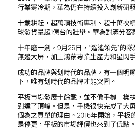
行業寒冷期，華為仍在持續投入創新研
十載耕耘，超萬項技術專利、超十萬次
球發貨量超1億台的壯舉。華為對滿分答
十年磨一劍，9月25日，“遙遙領先”的隊列又
無邊大屏，加上鴻蒙專業生產力和星閃
成功的品牌與划時代的品牌，有一個明
下，唯有划時代的品牌才能突圍。
平板市場發展十餘載，並不像手機一樣扶搖
到達了頂峰。但是，手機很快完成了大屏
個為之買單的理由。2016年開始，平
是停更，平板的市場評價也來到了低點