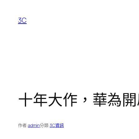
跳
至
3C
主
要
內
容
十年大作，華為開
作者:
admin
分類:
3C資訊