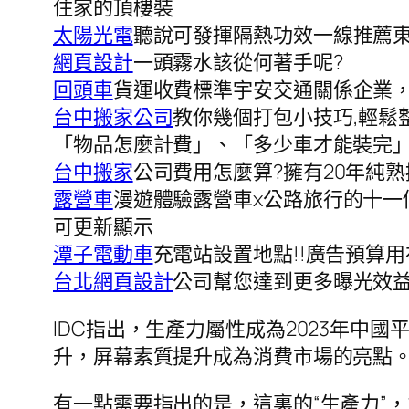
住家的頂樓裝
太陽光電
聽說可發揮隔熱功效一線推薦
網頁設計
一頭霧水該從何著手呢?
回頭車
貨運收費標準宇安交通關係企業
台中搬家公司
教你幾個打包小技巧,輕鬆
「物品怎麼計費」、「多少車才能裝完
台中搬家
公司費用怎麼算?擁有20年純
露營車
漫遊體驗露營車x公路旅行的十一
可更新顯示
潭子電動車
充電站設置地點!!廣告預算
台北網頁設計
公司幫您達到更多曝光效
IDC指出，生產力屬性成為2023年
升，屏幕素質提升成為消費市場的亮點
有一點需要指出的是，這裏的“生產力”