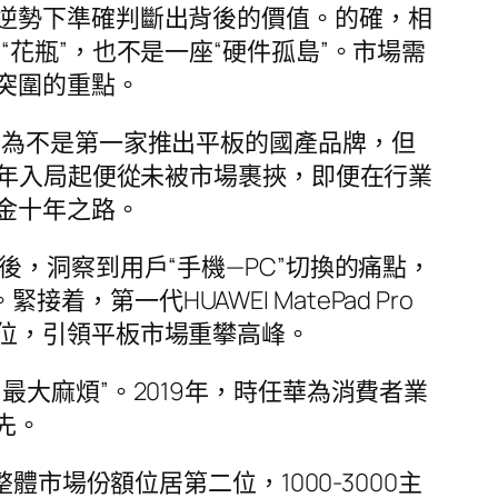
逆勢下準確判斷出背後的價值。的確，相
花瓶”，也不是一座“硬件孤島”。市場需
突圍的重點。
華為不是第一家推出平板的國產品牌，但
3年入局起便從未被市場裹挾，即便在行業
金十年之路。
6年後，洞察到用戶“手機—PC”切換的痛點，
着，第一代HUAWEI MatePad Pro
位，引領平板市場重攀高峰。
大麻煩”。2019年，時任華為消費者業
先。
市場份額位居第二位，1000-3000主