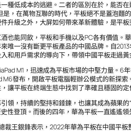
是一種低成本的逃避。二者的區別在於，能否在
但是，在萬物互聯的時代，平板絕不是蓋泡麵的“
硬件升級之外，大屏如何帶來革新體驗，是平板
酒也能同飲，平板和手機以及PC各有價值。
來唯一沒有斷更平板產品的中國品牌。自201
投入和用戶需求的導向下，帶領中國平板走過黃
MediaPad M1，迅速成為平板市場的中堅力量。
ad M6發布，開啟平板電腦輕辦公模式的新探索。緊接
性，讓平板在終端生態中找到了準確且穩固的定
引領，持續的堅持和錘鍊，也讓其成為蘋果的“最
歷史性登頂。而後的四年，華為平板一直遙遙領
裁王銀鋒表示，2022年華為平板在中國平板整體