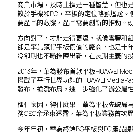
商業市場，及時止損是一種智慧，但也
較於手機和PC，平板的定位略顯尷尬。
要產品的激發，產品需要創新的推動。
方向對了，才能走得更遠，就像雪碧和紅
卻是率先窺得平板價值的廠商，也是十年
冷卻期也不斷推陳出新，在長期主義的
2013年，華為發布首款平板HUAWEI 
搭載了平行世界功能的HUAWEI MediaP
發布，搶灘布局，進一步強化了辦公屬
種什麼因，得什麼果。華為平板先破局再
務CEO余承東透露，華為平板業務首次
今年年初，華為終端BG平板與PC產品線總