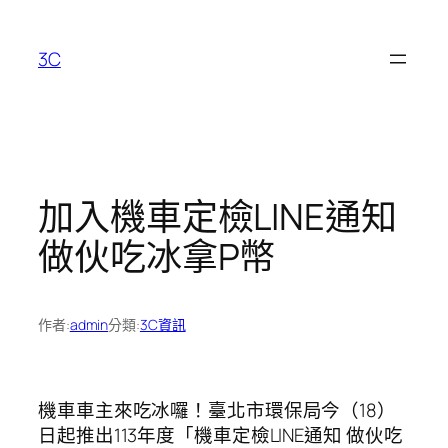
跳
至
3C
主
要
內
容
加入機車定檢LINE通知
做伙吃冰拿P幣
作者:
admin
分類:
3C資訊
機車車主來吃冰囉！臺北市環保局今（18）
日起推出113年度「機車定檢LINE通知 做伙吃