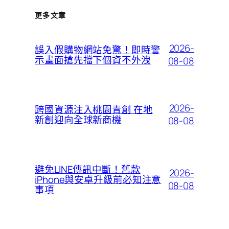
更多文章
2026-
誤入假購物網站免驚！即時警
示畫面搶先擋下個資不外洩
08-08
2026-
跨國資源注入桃園青創 在地
新創迎向全球新商機
08-08
避免LINE傳訊中斷！舊款
2026-
iPhone與安卓升級前必知注意
08-08
事項