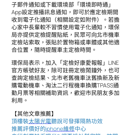
子郵件通知或下載環境部「環境即時通」
App設定推播訊息通知，即可於應定檢期間
收到電子化通知（相關設定如附件）。若擔
心家中長輩較不習慣使用電子化通知，環保
局亦提供定檢提醒貼紙，民眾可向北市機車
定檢站索取，張貼於置物箱或車體或其他適
合位置，隨時提醒車主定檢時間。
環保局表示，加入「定檢好康愛報報」LINE
官方帳號好友，除可註冊定檢鬧鐘外，也可
查詢定檢結果、北市老舊機車汰舊換新及新
購電動機車、淘汰二行程機車換購TPASS通
勤月票等相關補助資訊，歡迎市民朋友多加
利用。
【其他文章推薦】
頂樓裝
太陽光電
聽說可發揮隔熱功效
推薦評價好的
iphone維修
中心