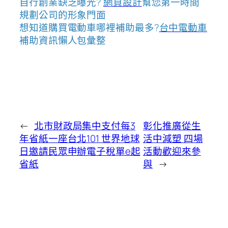
自行創業缺乏曝光?
網頁設計
幫您第一時間
規劃公司的形象門面
想知道購買電動車哪裡補助最多?
台中電動車
補助資訊懶人包彙整
←
北市財政局集中支付每3
彰化推廣從生
年省紙一座台北101 世界地球
活中減塑 四場
日邀請民眾申辦電子稅單e起
活動歡迎來參
省紙
與
→