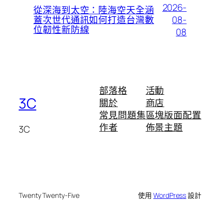
2026-
從深海到太空：陸海空天全涵
08-
蓋次世代通訊如何打造台灣數
位韌性新防線
08
部落格
活動
3C
關於
商店
常見問題集
區塊版面配置
作者
佈景主題
3C
Twenty Twenty-Five
使用
WordPress
設計