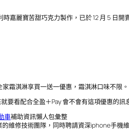
利時嘉麗寶苦甜巧克力製作，已於 12 月 5 
票券，全家霜淇淋享買一送一優惠，霜淇淋口味不限。
就要看配合全盈＋Pay 會不會有這項優惠的訊
動車
補助資訊懶人包彙整
的維修技術團隊，同時聘請資深iphone手