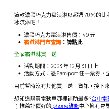
這款濃黑巧克力霜淇淋以超過 70 %的比
冰淇淋吧！
濃黑巧克力霜淇淋售價：49 元
霜淇淋門市查詢
：請點此
全家霜淇淋買一送一
活動期間：2023 年 12 月 31 日止
活動方式：憑 Famiport 任一
目前暫時沒有其他買一送一資訊，接下來
想知道購買電動車哪裡補助最多?
台中電
；推薦評價好的
iphone維修
中心擁有專業