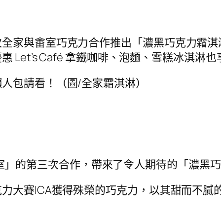
次全家與畬室巧克力合作推出「濃黑巧克力霜淇
Let’s Café 拿鐵咖啡、泡麵、雪糕冰淇淋
人包請看！（圖/全家霜淇淋）
ER 畬室」的第三次合作，帶來了令人期待的「濃
力大賽ICA獲得殊榮的巧克力，以其甜而不膩