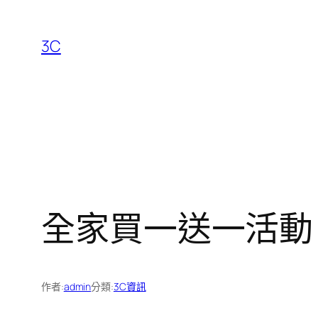
跳
至
3C
主
要
內
容
全家買一送一活動：1
作者:
admin
分類:
3C資訊