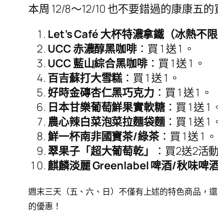
本周 12/8～12/10 也不要錯過的康
Let’s Café 大杯特濃拿鐵（冰熱不
UCC 赤濃醇黑咖啡
：買 1 送 1 。
UCC 藍山綜合黑咖啡
：買 1 送 1 。
百吉蘇打大雪糕
：買 1 送 1 。
好時金磚杏仁黑巧克力
：買 1 送 1 。
日本甘樂葡萄鮮果實軟糖
：買 1 送 1 
農心辣白菜泡菜拉麵袋麵
：買 1 送 1 
鮮一杯南非國寶茶/綠茶
：買 1 送 1 。
翠果子「超大葡萄乾」
：買2送2活
麒麟淡麗 Greenlabel 啤酒/秋味啤
週末三天（五、六、日）不僅有上述的特色商品，還
的優惠！