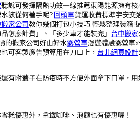
電
聽說可發揮隔熱功效一線推薦東陽能源擁有核
霧水該從何著手呢?
回頭車
貨運收費標準宇安交
中搬家公司
教你幾個打包小技巧,輕鬆整理裝箱
物品怎麼計費」、「多少車才能裝完」
台中搬家
價的搬家公司好山好水
露營車
漫遊體驗露營車
地也可客製廣告預算用在刀口上，
台北網頁設計
裝還有附蓋子在防疫時不方便外面拿下口罩，用
淋雪糕優惠外，拿鐵咖啡、泡麵也有優惠喔！