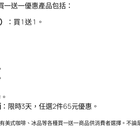
康五的買一送一優惠產品包括：
限）
：買 1 送 1 。
。
。
動。
酒
：限時3天，任選2件65元優惠。
有美式咖啡、冰品等各種買一送一商品供消費者選擇。不論