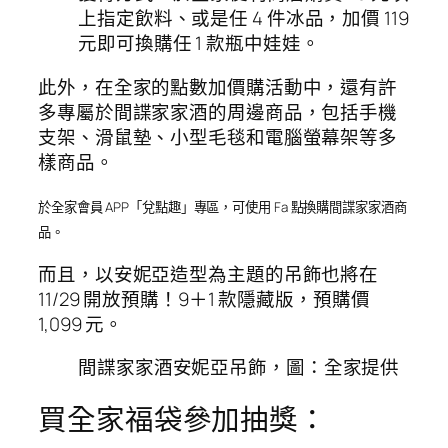
上指定飲料、或是任 4 件冰品，加價 119
元即可換購任 1 款瓶中娃娃。
此外，在全家的點數加價購活動中，還有許
多專屬於間諜家家酒的周邊商品，包括手機
支架、滑鼠墊、小型毛毯和電腦螢幕架等多
樣商品。
於全家會員 APP「兌點趣」專區，可使用 Fa 點換購間諜家家酒商
品。
而且，以安妮亞造型為主題的吊飾也將在
11/29 開放預購！9＋1 款隱藏版，預購價
1,099 元。
間諜家家酒安妮亞吊飾，圖：全家提供
買全家福袋參加抽獎：