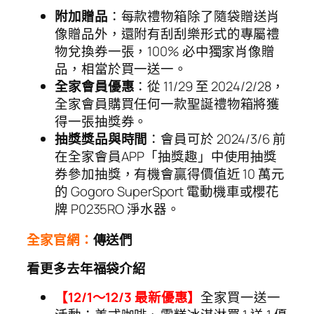
附加贈品
：每款禮物箱除了隨袋贈送肖
像贈品外，還附有刮刮樂形式的專屬禮
物兌換券一張，100% 必中獨家肖像贈
品，相當於買一送一。
全家會員優惠
：從 11/29 至 2024/2/28，
全家會員購買任何一款聖誕禮物箱將獲
得一張抽獎券。
抽獎獎品與時間
：會員可於 2024/3/6 前
在全家會員APP「抽獎趣」中使用抽獎
券參加抽獎，有機會贏得價值近 10 萬元
的 Gogoro SuperSport 電動機車或櫻花
牌 P0235RO 淨水器。
全家官網：
傳送們
看更多去年福袋介紹
【12/1～12/3 最新優惠】
全家買一送一