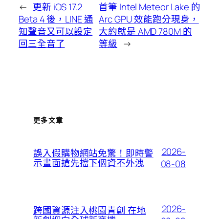
←
更新 iOS 17.2
首筆 Intel Meteor Lake 的
Beta 4 後，LINE 通
Arc GPU 效能跑分現身，
知聲音又可以設定
大約就是 AMD 780M 的
回三全音了
等級
→
更多文章
2026-
誤入假購物網站免驚！即時警
示畫面搶先擋下個資不外洩
08-08
2026-
跨國資源注入桃園青創 在地