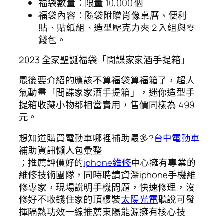
福袋數量：限量 10,000 個
福袋內容：隨袋附贈肖像桌曆、便利
貼、貼紙組、造型壓克力夾 2 入組與零
錢包。
2023 全家聖誕福袋「間諜家家酒手提箱」
最後要介紹的應該不算福袋算福箱了，超人
氣動畫「間諜家家酒手提箱」，迷你造型手
提箱收藏小物都相當實用，售價同樣為 499
元。
想知道購買電動車哪裡補助最多?
台中電動車
補助資訊懶人包彙整
；推薦評價好的
iphone維修
中心擁有專業的
維修技術團隊，同時聘請資深iphone手機維
修專家，現場說明手機問題，快速修理，沒
修好不收錢住家的頂樓裝
太陽光電
聽說可發
揮隔熱功效一線推薦東陽能源擁有核心技