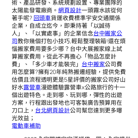
術、產品研發、系統規劃設置、專業團隊的
太陽能發電廠商。
網頁設計
一頭霧水該從何
著手呢?
回頭車
貨運收費標準宇安交通關係
企業，自成立迄今，即秉持著「以誠待
人」、「以實處事」的企業信念
台中搬家公
司
教你幾個打包小技巧,輕鬆整理裝箱!還在煩
惱搬家費用要多少哪？台中大展搬家線上試
算搬家費用，從此不再擔心「物品怎麼計
費」、「多少車才能裝完」
台中搬家
公司費
用怎麼算?擁有20年純熟搬遷經驗，提供免費
估價且流程透明更是5星評價的搬家公司好山
好水
露營車
漫遊體驗露營車x公路旅行的十一
個出遊特色。走到哪、玩到哪，彈性的出遊
方案，行程跟出發地也可客製廣告預算用在
刀口上，
台北網頁設計
公司幫您達到更多曝
光效益；
電動車補助