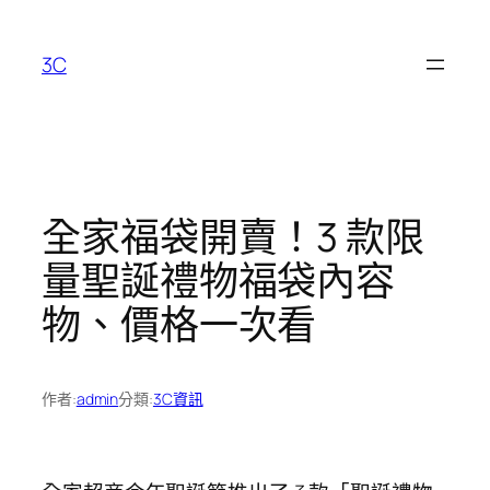
跳
至
3C
主
要
內
容
全家福袋開賣！3 款限
量聖誕禮物福袋內容
物、價格一次看
作者:
admin
分類:
3C資訊