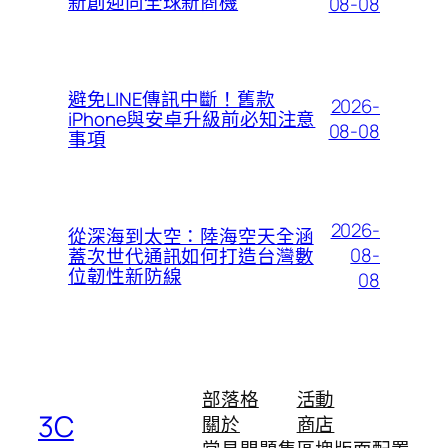
新創迎向全球新商機
08-08
避免LINE傳訊中斷！舊款
2026-
iPhone與安卓升級前必知注意
08-08
事項
2026-
從深海到太空：陸海空天全涵
08-
蓋次世代通訊如何打造台灣數
位韌性新防線
08
部落格
活動
3C
關於
商店