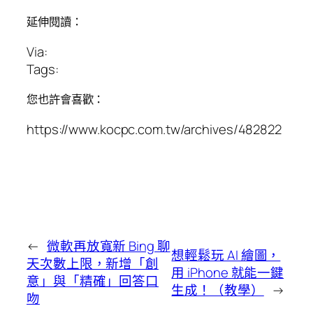
延伸閱讀：
Via:
Tags:
您也許會喜歡：
https://www.kocpc.com.tw/archives/482822
←
微軟再放寬新 Bing 聊
想輕鬆玩 AI 繪圖，
天次數上限，新增「創
用 iPhone 就能一鍵
意」與「精確」回答口
生成！（教學）
→
吻