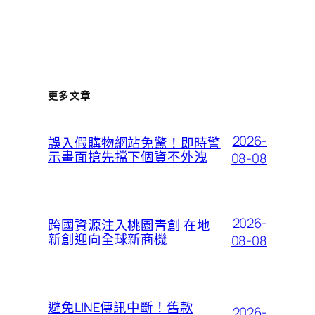
更多文章
2026-
誤入假購物網站免驚！即時警
示畫面搶先擋下個資不外洩
08-08
2026-
跨國資源注入桃園青創 在地
新創迎向全球新商機
08-08
避免LINE傳訊中斷！舊款
2026-