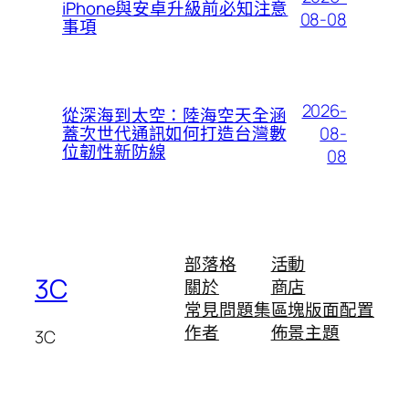
iPhone與安卓升級前必知注意
08-08
事項
2026-
從深海到太空：陸海空天全涵
08-
蓋次世代通訊如何打造台灣數
位韌性新防線
08
部落格
活動
3C
關於
商店
常見問題集
區塊版面配置
作者
佈景主題
3C