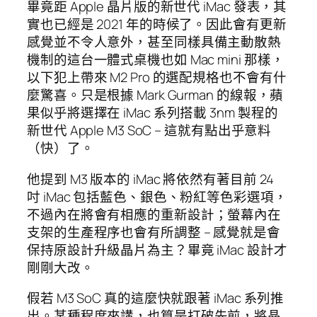
畢竟距 Apple 晶片版的新世代 iMac 發表，其
實也已經是 2021 年的時候了。因此會有更新
感覺並不令人意外，甚至同樣具備主動散熱
機制的這台一體式桌機也如 Mac mini 那樣，
以下犯上帶來 M2 Pro 的選配規格也不會有什
麼驚喜。只是根據 Mark Gurman 的線報，蘋
果似乎將選擇在 iMac 系列搭載 3nm 製程的
新世代 Apple M3 SoC – 這就有點出乎意料
（快）了。
他提到 M3 版本的 iMac 將依然有著目前 24
吋 iMac 包括藍色、銀色、粉紅等色彩選項，
不過內在將會有相應的重新設計；螢幕內在
支架的生產程序也會有所調整 – 感覺就是會
保持原設計升級晶片為主？畢竟 iMac 設計才
剛剛大改。
假若 M3 SoC 真的這麼快就跟著 iMac 系列推
出。某種程度來講，也算是打破先前，將晶