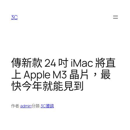
跳
至
3C
主
要
內
容
傳新款 24 吋 iMac 將直
上 Apple M3 晶片，最
快今年就能見到
作者:
admin
分類:
3C資訊