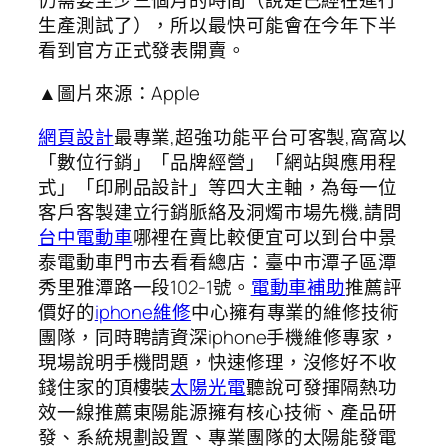
生產測試了），所以最快可能會在今年下半
看到官方正式發表開賣。
▲圖片來源：Apple
網頁設計
最專業,超強功能平台可客製,窩窩以
「數位行銷」「品牌經營」「網站與應用程
式」「印刷品設計」等四大主軸，為每一位
客戶客製建立行銷脈絡及洞燭市場先機,請問
台中電動車
哪裡在賣比較便宜可以到台中景
泰電動車門市去看看總店：臺中市潭子區潭
秀里雅潭路一段102-1號。
電動車補助
推薦評
價好的
iphone維修
中心擁有專業的維修技術
團隊，同時聘請資深iphone手機維修專家，
現場說明手機問題，快速修理，沒修好不收
錢住家的頂樓裝
太陽光電
聽說可發揮隔熱功
效一線推薦東陽能源擁有核心技術、產品研
發、系統規劃設置、專業團隊的太陽能發電