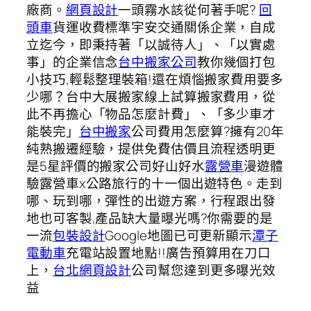
廠商。
網頁設計
一頭霧水該從何著手呢?
回
頭車
貨運收費標準宇安交通關係企業，自成
立迄今，即秉持著「以誠待人」、「以實處
事」的企業信念
台中搬家公司
教你幾個打包
小技巧,輕鬆整理裝箱!還在煩惱搬家費用要多
少哪？台中大展搬家線上試算搬家費用，從
此不再擔心「物品怎麼計費」、「多少車才
能裝完」
台中搬家
公司費用怎麼算?擁有20年
純熟搬遷經驗，提供免費估價且流程透明更
是5星評價的搬家公司好山好水
露營車
漫遊體
驗露營車x公路旅行的十一個出遊特色。走到
哪、玩到哪，彈性的出遊方案，行程跟出發
地也可客製,產品缺大量曝光嗎?你需要的是
一流
包裝設計
Google地圖已可更新顯示
潭子
電動車
充電站設置地點!!廣告預算用在刀口
上，
台北網頁設計
公司幫您達到更多曝光效
益