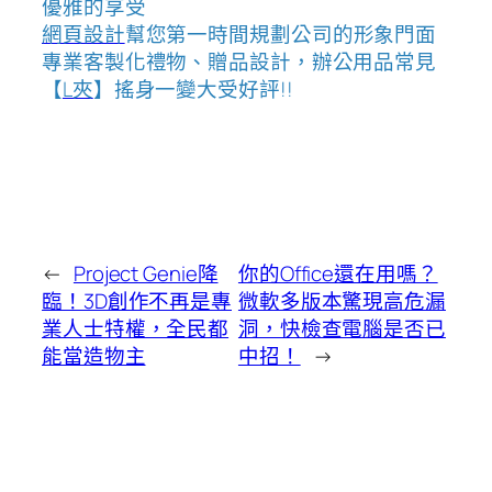
優雅的享受
網頁設計
幫您第一時間規劃公司的形象門面
專業客製化禮物、贈品設計，辦公用品常見
【
L夾
】搖身一變大受好評!!
←
Project Genie降
你的Office還在用嗎？
臨！3D創作不再是專
微軟多版本驚現高危漏
業人士特權，全民都
洞，快檢查電腦是否已
能當造物主
中招！
→