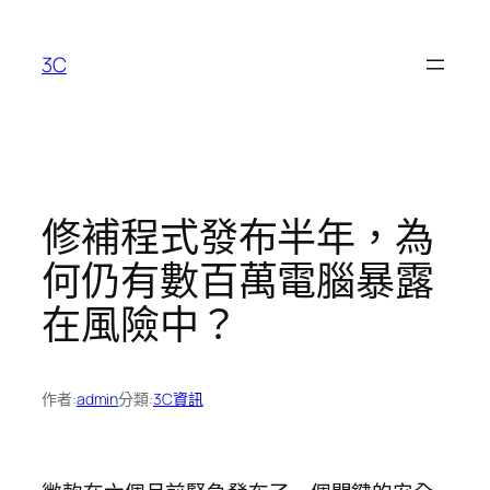
跳
至
3C
主
要
內
容
修補程式發布半年，為
何仍有數百萬電腦暴露
在風險中？
作者:
admin
分類:
3C資訊