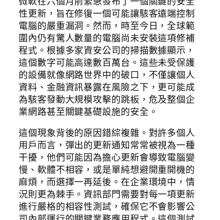
微軟在六個月前緊急發布了一個關鍵的安全
性更新，旨在修復一個可能讓駭客遠端控制
電腦的嚴重漏洞。然而，時至今日，全球範
圍內仍有驚人數量的電腦尚未安裝這項修補
程式。根據多家資安公司的掃描數據顯示，
這個數字可能高達數百萬台。這些未受保護
的設備就像網路世界中的破口，不僅讓個人
資料、金融資訊暴露在風險之下，更可能成
為駭客發動大規模攻擊的跳板，危及整個企
業網路甚至關鍵基礎設施的安全。
這個現象背後的原因錯綜複雜。對許多個人
用戶而言，彈出的更新通知常常被視為一種
干擾，他們可能因為擔心更新會導致電腦變
慢、軟體不相容，或是單純想避開重開機的
麻煩，而選擇一再延後。在企業環境中，情
況則更為棘手。資訊部門需要對每一項更新
進行嚴格的相容性測試，確保它不會影響公
司內部運行的關鍵業務應用程式。這個測試