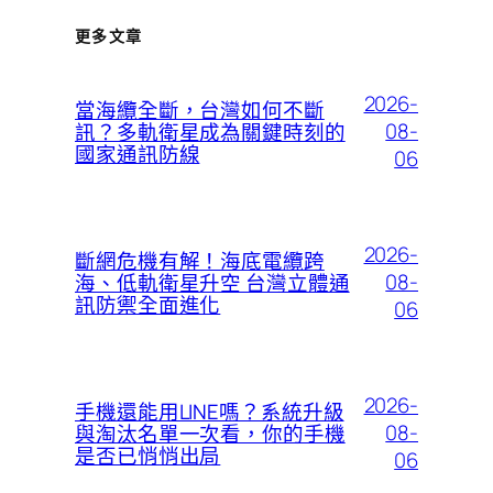
更多文章
2026-
當海纜全斷，台灣如何不斷
08-
訊？多軌衛星成為關鍵時刻的
國家通訊防線
06
2026-
斷網危機有解！海底電纜跨
08-
海、低軌衛星升空 台灣立體通
訊防禦全面進化
06
2026-
手機還能用LINE嗎？系統升級
08-
與淘汰名單一次看，你的手機
是否已悄悄出局
06