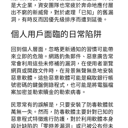
是大企業，資安團隊也常疲於奔命地應付層
出不窮的新威脅，對於處理「已知」的舊漏
洞，有時反而因優先級排序而遭到延後。
個人用戶面臨的日常陷阱
回到個人層面，忽略更新通知的習慣可能帶
來立即的危險。網路釣魚郵件、惡意廣告常
常會利用這些未修補的漏洞，在使用者瀏覽
網頁或開啟文件時，在背景無聲無息地安裝
惡意軟體。這些惡意軟體可能是竊取銀行帳
號密碼的鍵盤側錄程式，也可能是將電腦檔
案加密並勒索贖金的勒索病毒。
民眾常有的誤解是，只要安裝了防毒軟體就
萬無一失。然而，防毒軟體主要針對已知的
惡意程式特徵進行防護，對於利用軟體本身
設計缺陷的「零時差漏洞」或已被公布但未