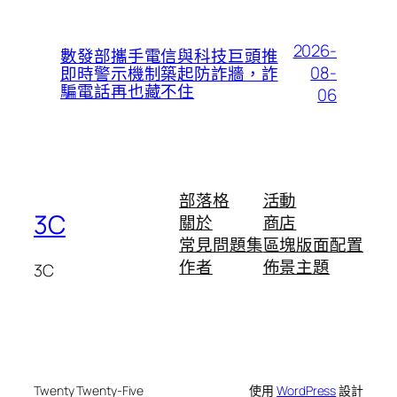
2026-
數發部攜手電信與科技巨頭推
08-
即時警示機制築起防詐牆，詐
騙電話再也藏不住
06
部落格
活動
3C
關於
商店
常見問題集
區塊版面配置
作者
佈景主題
3C
Twenty Twenty-Five
使用
WordPress
設計