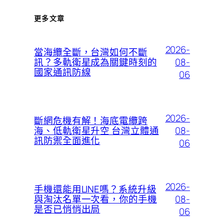
更多文章
2026-
當海纜全斷，台灣如何不斷
08-
訊？多軌衛星成為關鍵時刻的
國家通訊防線
06
2026-
斷網危機有解！海底電纜跨
08-
海、低軌衛星升空 台灣立體通
訊防禦全面進化
06
2026-
手機還能用LINE嗎？系統升級
08-
與淘汰名單一次看，你的手機
是否已悄悄出局
06