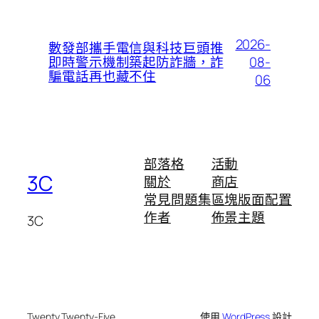
2026-
數發部攜手電信與科技巨頭推
08-
即時警示機制築起防詐牆，詐
騙電話再也藏不住
06
部落格
活動
3C
關於
商店
常見問題集
區塊版面配置
作者
佈景主題
3C
Twenty Twenty-Five
使用
WordPress
設計