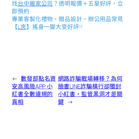
找
台中搬家公司
？透明報價＋五星好評，立
即預約
專業客製化禮物、贈品設計，辦公用品常見
【
L夾
】搖身一變大受好評!!
←
數發部點名資
網路詐騙戰場轉移？為何
安高風險APP 小
臉書LINE詐騙橫行卻獨封
紅書全數違規的
小紅書，監管黑洞才是關
真相
鍵
→