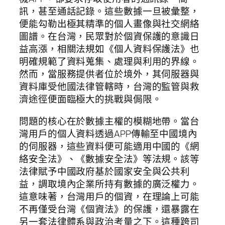
訊，甚至通話記錄。這些數據一旦被彙整，
便能勾勒出極其精準的個人畫像與社交網絡
圖譜。在台灣，民眾對於個資保護的意識日
益高漲，相關法規如《個人資料保護法》也
明確規範了資料蒐集、處理與利用的界線。
然而，當服務提供者位於境外，其伺服器與
資料庫受他國法律管轄時，台灣的監管與救
濟途徑便面臨極大的挑戰與侷限。
問題的核心在於數據主權的模糊地帶。當台
灣用戶的個人資料透過APP傳輸至中國境內
的伺服器，這些資料便可能適用中國的《網
絡安全法》、《數據安全法》等法規。該等
法律賦予中國政府基於國家安全與公共利
益，調取境內企業所持有數據的廣泛權力。
這意味著，台灣用戶的個資，在理論上可能
不再僅受台灣《個資法》的保護，還暴露在
另一套法律體系與政治考量之下。這種跨司