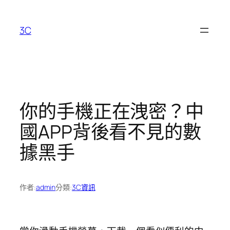
跳
至
3C
主
要
內
容
你的手機正在洩密？中
國APP背後看不見的數
據黑手
作者:
admin
分類:
3C資訊