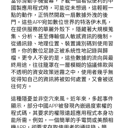
當你滑動手機螢幕，下載一個看似便利的中
國製應用程式時，可能從未想過，這輕輕一
點的動作，正悄然開啟一扇數據外洩的後
門。這些APP宛如數位世界的特洛伊木馬，
在提供服務的華麗外殼下，隱藏著大規模蒐
集、分析、甚至傳輸個人敏感資訊的機制。
從通訊錄、地理位置、裝置識別碼到使用習
慣，你的數位足跡正被系統性地記錄與歸
檔。更令人不安的是，這些數據的流向與最
終用途，往往籠罩在一層模糊的協議條款與
不透明的資安政策迷霧之中，使用者幾乎無
從得知自己的資訊將被如何處置，又會被送
往何方。
這種隱憂並非空穴來風。近年來，多起事件
顯示，部分中國APP被發現內嵌過度索權的
程式碼，其要求的權限遠超應用程式本身功
能所需。例如，一個簡單的手電筒或美顏相
機APP，卻要求存取使用者的通訊錄、簡