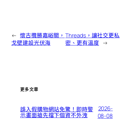
←
懷古攬勝嘉峪關，
Threads，讓社交更私
戈壁建設光伏海
密、更有溫度
→
更多文章
2026-
誤入假購物網站免驚！即時警
示畫面搶先擋下個資不外洩
08-08