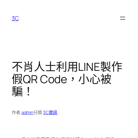
跳
至
3C
主
要
內
容
不肖人士利用LINE製作
假QR Code，小心被
騙！
作者:
admin
分類:
3C資訊