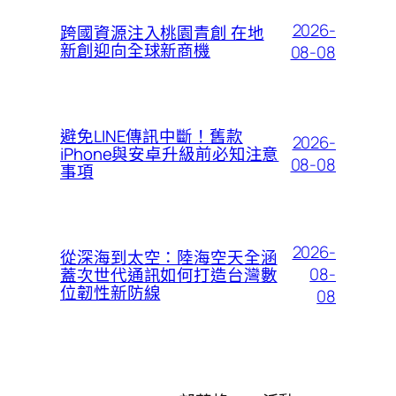
2026-
跨國資源注入桃園青創 在地
新創迎向全球新商機
08-08
避免LINE傳訊中斷！舊款
2026-
iPhone與安卓升級前必知注意
08-08
事項
2026-
從深海到太空：陸海空天全涵
08-
蓋次世代通訊如何打造台灣數
位韌性新防線
08