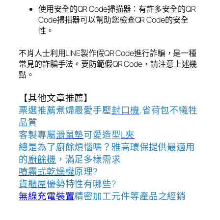
使用安全的QR Code掃描器：有許多安全的QR
Code掃描器可以幫助您檢查QR Code的安全
性。
不肖人士利用LINE製作假QR Code進行詐騙，是一種
常見的詐騙手法。要防範假QR Code，請注意上述幾
點。
【其他文章推薦】
票選推薦煮婦最愛手壓
封口機
,省荷包不犧牲
品質
客製專屬
滑鼠墊
可愛造型
L夾
總是為了廚餘煩惱嗎？雅高環保提供最適用
的
廚餘機
，滿足多樣需求
噴霧式乾燥機
原理?
貨櫃屋
優勢特性有哪些?
無線充電裝置
精密加工元件等產品之經銷