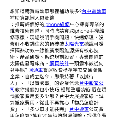
想知道購買電動車哪裡補助最多?
台中電動車
補助資訊懶人包彙整
；推薦評價好的
iphone維修
中心擁有專業的
維修技術團隊，同時聘請資深iphone手機維
修專家，現場說明手機問題，快速修理，沒
修好不收錢住家的頂樓裝
太陽光電
聽說可發
揮隔熱功效一線推薦東陽能源擁有核心技
術、產品研發、系統規劃設置、專業團隊的
太陽能發電廠商。
網頁設計
一頭霧水該從何
著手呢?
回頭車
貨運收費標準宇安交通關係
企業，自成立迄今，即秉持著「以誠待
人」、「以實處事」的企業信念
台中搬家公
司
教你幾個打包小技巧,輕鬆整理裝箱!還在煩
惱搬家費用要多少哪？台中大展搬家線上試
算搬家費用，從此不再擔心「物品怎麼計
費」、「多少車才能裝完」
台中搬家
公司費
用怎麼算?擁有20年純熟搬遷經驗，提供免費