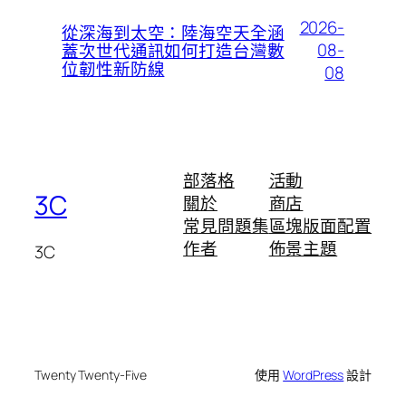
2026-
從深海到太空：陸海空天全涵
08-
蓋次世代通訊如何打造台灣數
位韌性新防線
08
部落格
活動
3C
關於
商店
常見問題集
區塊版面配置
作者
佈景主題
3C
Twenty Twenty-Five
使用
WordPress
設計