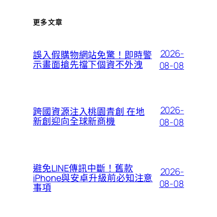
更多文章
2026-
誤入假購物網站免驚！即時警
示畫面搶先擋下個資不外洩
08-08
2026-
跨國資源注入桃園青創 在地
新創迎向全球新商機
08-08
避免LINE傳訊中斷！舊款
2026-
iPhone與安卓升級前必知注意
08-08
事項