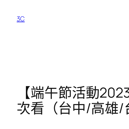
跳
至
3C
主
要
內
容
【端午節活動202
次看（台中/高雄/