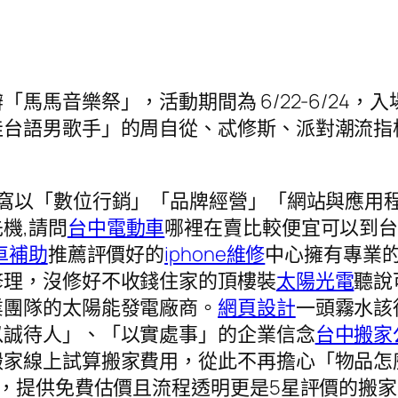
馬音樂祭」，活動期間為 6/22-6/24，入
手」的周自從、忒修斯、派對潮流指標 DJ Swall
窩窩以「數位行銷」「品牌經營」「網站與應用
機,請問
台中電動車
哪裡在賣比較便宜可以到
車補助
推薦評價好的
iphone維修
中心擁有專業的
修理，沒修好不收錢住家的頂樓裝
太陽光電
聽說
業團隊的太陽能發電廠商。
網頁設計
一頭霧水該
以誠待人」、「以實處事」的企業信念
台中搬家
搬家線上試算搬家費用，從此不再擔心「物品怎
驗，提供免費估價且流程透明更是5星評價的搬