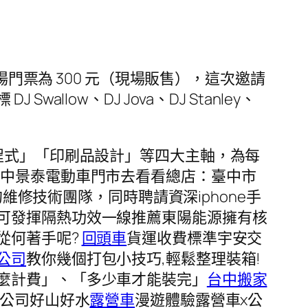
場門票為 300 元（現場販售），這次邀請
ow、DJ Jova、DJ Stanley、
程式」「印刷品設計」等四大主軸，為每
台中景泰電動車門市去看看總店：臺中市
維修技術團隊，同時聘請資深iphone手
可發揮隔熱功效一線推薦東陽能源擁有核
從何著手呢?
回頭車
貨運收費標準宇安交
公司
教你幾個打包小技巧,輕鬆整理裝箱!
麼計費」、「多少車才能裝完」
台中搬家
家公司好山好水
露營車
漫遊體驗露營車x公