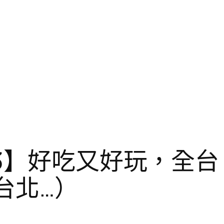
3】好吃又好玩，全台 
台北…）