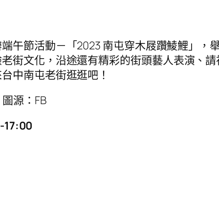
端午節活動－「2023 南屯穿木屐躦鯪鯉」，
驗老街文化，沿途還有精彩的街頭藝人表演、請
來台中南屯老街逛逛吧！
圖源：FB
17:00