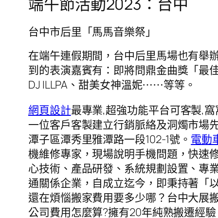
端午節活動2023：台中
台中市后里「馬馬音樂祭」
在端午連假期間，台中后里馬場也有舉辦「馬
到的表演嘉賓有：即將問鼎金曲獎「最佳台語男歌
DJ ILLPA、甜美女神溫妮⋯⋯等等。
網頁設計
最專業,超強功能平台可客製,
一位客戶客製建立行銷脈絡及洞燭市場先
潭子區潭秀里雅潭路一段102-1號。
電動
機維修專家，現場說明手機問題，快速
心技術、產品研發、系統規劃設置、專
通關係企業，自成立迄今，即秉持著「
還在煩惱搬家費用要多少哪？台中大展
公司費用怎麼算?擁有20年純熟搬遷經