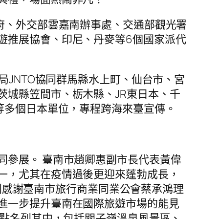
府、外交部雲嘉南辦事處、交通部觀光署
遊推展協會、印尼、丹麥等6個國家派代
局JNTO協同群馬縣水上町、仙台市、宮
茨城縣笠間市、栃木縣、JR東日本、千
等多個日本單位，專程跨海來臺宣傳。
同參展。 臺南市趙卿惠副市長代表黃偉
一，尤其在疫情過後更迎來蓬勃成長，
特別感謝臺南市旅行商業同業公會蔡承鴻理
進一步提升臺南在國際旅遊市場的能見
景點名列其中，包括關子嶺溫泉風景區、