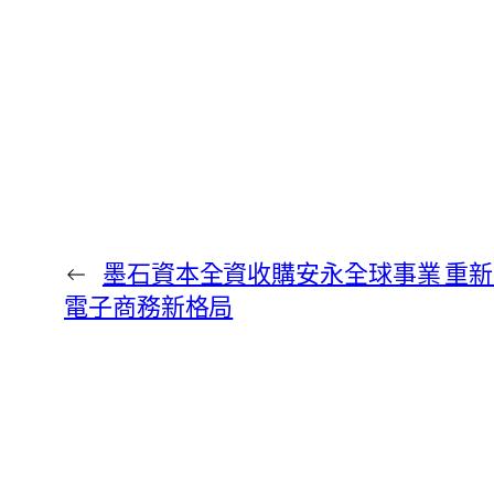
←
墨石資本全資收購安永全球事業 重
電子商務新格局