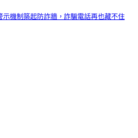
警示機制築起防詐牆，詐騙電話再也藏不住