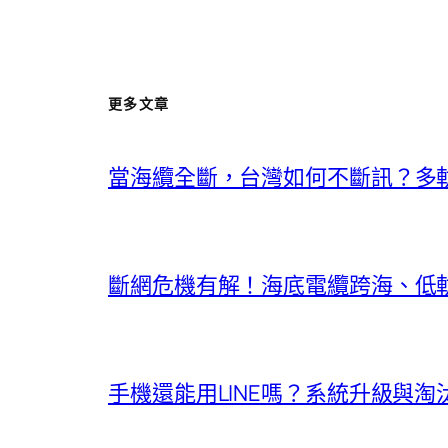
更多文章
當海纜全斷，台灣如何不斷訊？多
斷網危機有解！海底電纜跨海、低
手機還能用LINE嗎？系統升級與