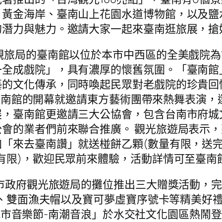
、黃金海岸、臺南山上花園水道博物館，以及鹽
的潛力與魅力。邀請大家一起來臺南逛旅展，搶
局的臺南館以位於本市中西區的全美戲院為
一全成戲院」，具有濃厚的懷舊氛圍。「臺南館
藝的文化傳承，同時喚起民眾對老戲院的珍貴回
)日臺南館的開幕就邀請東方藝術團帶來熱舞表演
展，臺南館更邀請三大公協會，包含台南市府城
會的業者們前來聯合推廣。 觀光旅遊局表示
「來去臺南讚」就送椪餅乙顆(數量有限，送完為
有限)，歡迎民眾前來體驗，活動詳情可至臺南
南市政府觀光旅遊局的攤位推出三大贈獎活動，
娃娃、雙面漁夫帽以及寶可夢虛寶序號卡等精美好
南城市音樂節-南潮音浪」於水交社文化園區熱鬧登場