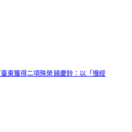
城市臺東獲得二項殊榮 饒慶鈴：以「慢經