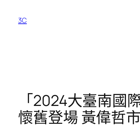
跳
至
3C
主
要
內
容
「2024大臺南
懷舊登場 黃偉哲