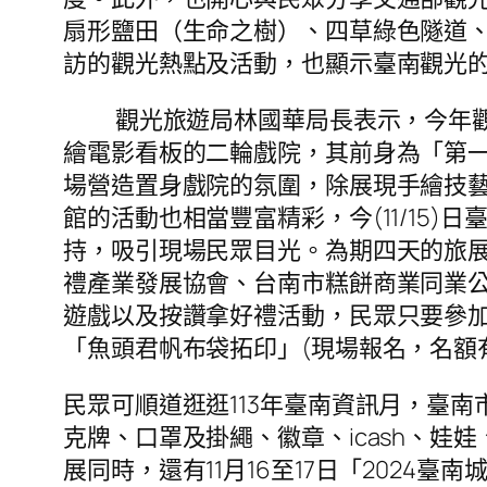
扇形鹽田（生命之樹）、四草綠色隧道
訪的觀光熱點及活動，也顯示臺南觀光
觀光旅遊局林國華局長表示，今年觀旅
繪電影看板的二輪戲院，其前身為「第
場營造置身戲院的氛圍，除展現手繪技
館的活動也相當豐富精彩，今(11/15
持，吸引現場民眾目光。為期四天的旅
禮產業發展協會、台南市糕餅商業同業公
遊戲以及按讚拿好禮活動，民眾只要參加
「魚頭君帆布袋拓印」(現場報名，名額
民眾可順道逛逛113年臺南資訊月，臺
克牌、口罩及掛繩、徽章、icash、
展同時，還有11月16至17日「2024臺