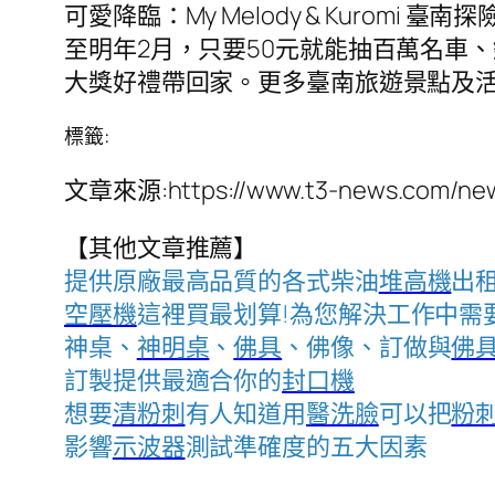
可愛降臨：My Melody & Kuro
至明年2月，只要50元就能抽百萬名車
大獎好禮帶回家。更多臺南旅遊景點及
標籤:
文章來源:https://www.t3-news.com/new
【其他文章推薦】
提供原廠最高品質的各式柴油
堆高機
出
空壓機
這裡買最划算!為您解決工作中需
神桌、
神明桌
、
佛具
、佛像、訂做與
佛
訂製提供最適合你的
封口機
想要
清粉刺
有人知道用
醫洗臉
可以把
粉
影響
示波器
測試準確度的五大因素