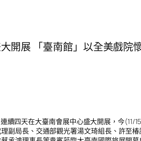
盛大開展 「臺南館」以全美戲院
18日連續四天在大臺南會展中心盛大開展，今(11
代理副局長、交通部觀光署湯文琦組長、許至椿
會蔡承鴻理事長等貴賓蒞臨大臺南國際旅展開幕