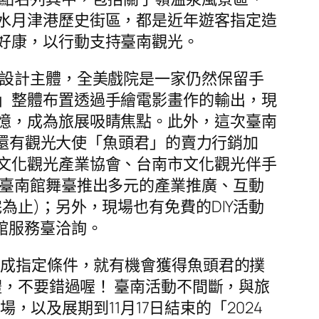
水月津港歷史街區，都是近年遊客指定造
好康，以行動支持臺南觀光。
設計主體，全美戲院是一家仍然保留手
」整體布置透過手繪電影畫作的輸出，現
憶，成為旅展吸睛焦點。此外，這次臺南
，還有觀光大使「魚頭君」的賣力行銷加
文化觀光產業協會、台南市文化觀光伴手
，臺南館舞臺推出多元的產業推廣、互動
止)；另外，現場也有免費的DIY活動
館服務臺洽詢。
完成指定條件，就有機會獲得魚頭君的撲
禮，不要錯過喔！ 臺南活動不間斷，與旅
，以及展期到11月17日結束的「2024