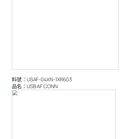
料號：USAF-04XN-1XR603
品名：USB AF CONN