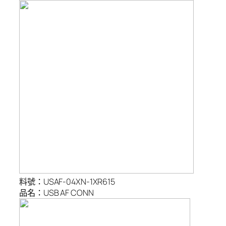
料號：USAF-04XN-1XR615
品名：USB AF CONN