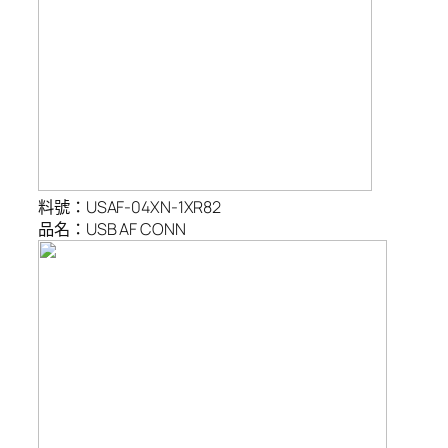
料號：USAF-04XN-1XR82
品名：USB AF CONN