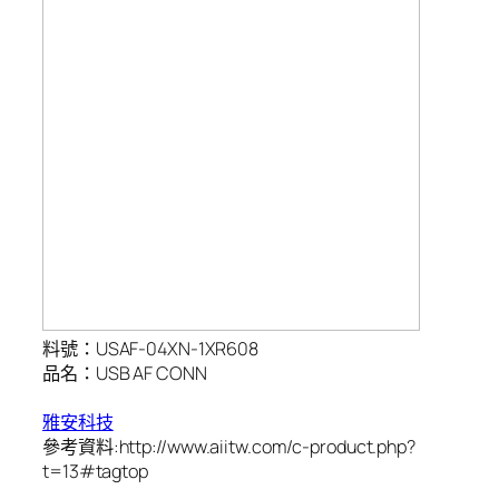
料號：USAF-04XN-1XR608
品名：USB AF CONN
雅安科技
參考資料:http://www.aiitw.com/c-product.php?
t=13#tagtop