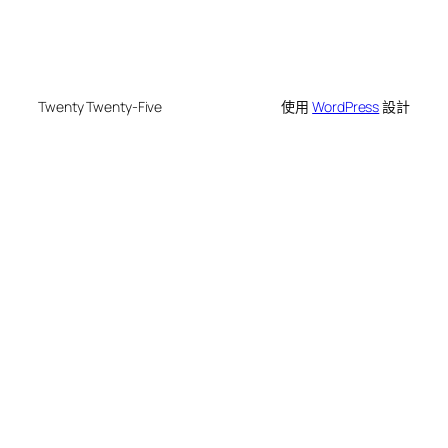
Twenty Twenty-Five
使用
WordPress
設計