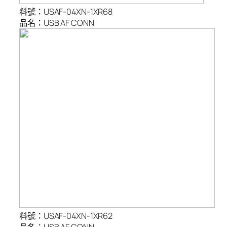
料號：USAF-04XN-1XR68
品名：USB AF CONN
料號：USAF-04XN-1XR62
品名：USB AF CONN