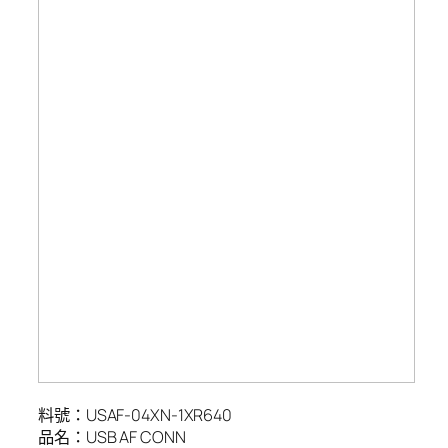
料號：USAF-04XN-1XR640
品名：USB AF CONN