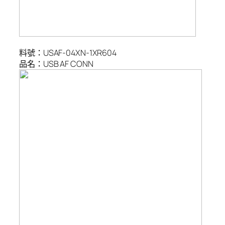
料號：USAF-04XN-1XR604
品名：USB AF CONN