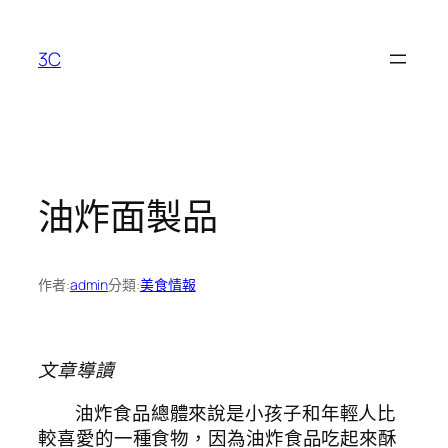
跳
至
3C
主
要
內
容
油炸面製品
作者:
admin
分類:
美食情報
文章導讀
油炸食品總體來說是小孩子和年輕人比
較喜愛的一種食物，因為油炸食品吃起來酥