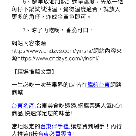
6、鍋里放油加熱到適量溫度，先放一個
角仔下鍋試試油溫，覺得溫度適合，就放入
更多的角仔，炸成金黃色即可。
7、涼了再吃啊，香脆可口。
網站內容來源
https://www.cndzys.com/yinshi/網站內容來
源https://www.cndzys.com/yinshi/
【精選推薦文章】
一生必吃一次芒果界的LV,皆在
購夠台東
網路
商城!
台東名產
,台東美食吃透透,網購票選人氣NO.1
商品,快速滿足您的味蕾!
當地限定的
台東伴手禮
,讓您買到剁手！內行
人推這8樣
台東必買零食
!