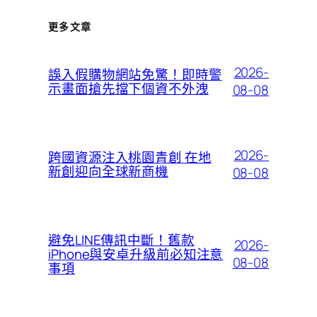
更多文章
2026-
誤入假購物網站免驚！即時警
示畫面搶先擋下個資不外洩
08-08
2026-
跨國資源注入桃園青創 在地
新創迎向全球新商機
08-08
避免LINE傳訊中斷！舊款
2026-
iPhone與安卓升級前必知注意
08-08
事項