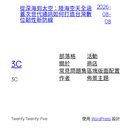
2026-
從深海到太空：陸海空天全涵
08-
蓋次世代通訊如何打造台灣數
位韌性新防線
08
部落格
活動
3C
關於
商店
常見問題集
區塊版面配置
作者
佈景主題
3C
Twenty Twenty-Five
使用
WordPress
設計