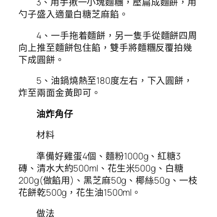
3、用手揪一小塊麵糰，壓扁成麵餅，用
勺子盛入適量白糖芝麻餡。
4、一手拖着麵餅，另一隻手從麵餅四周
向上推至麵餅包住餡，雙手將麵糰反覆拍幾
下成圓餅。
5、油鍋燒熱至180度左右，下入圓餅，
炸至兩面金黃即可。
油炸角仔
材料
準備好雞蛋4個、麵粉1000g、紅糖3
磚、清水大約500ml、花生米500g、白糖
200g(做餡用)、黑芝麻50g、椰絲50g、一枝
花餅乾500g，花生油1500ml。
做法