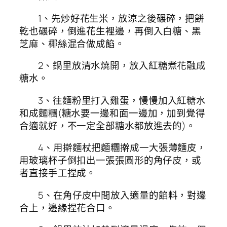
1、先炒好花生米，放涼之後碾碎，把餅
乾也碾碎，倒進花生裡邊，再倒入白糖、黑
芝麻、椰絲混合做成餡。
2、鍋里放清水燒開，放入紅糖煮花融成
糖水。
3、往麵粉里打入雞蛋，慢慢加入紅糖水
和成麵糰(糖水要一邊和面一邊加，加到覺得
合適就好，不一定全部糖水都放進去的)。
4、用擀麵杖把麵糰擀成一大張薄麵皮，
用玻璃杯子倒扣出一張張圓形的角仔皮，或
者直接手工捏成。
5、在角仔皮中間放入適量的餡料，對邊
合上，邊緣捏花合口。