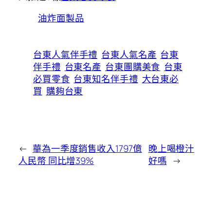
油炸面製品
台東人氣伴手禮
台東人氣名產
台東
伴手禮
台東名產
台東團購美食
台東
必買零食
台東知名伴手禮
大台東必
買
購夠台東
←
華為一季度銷售收入1797億
晚上喝橙汁
人民幣 同比增39%
好嗎
→