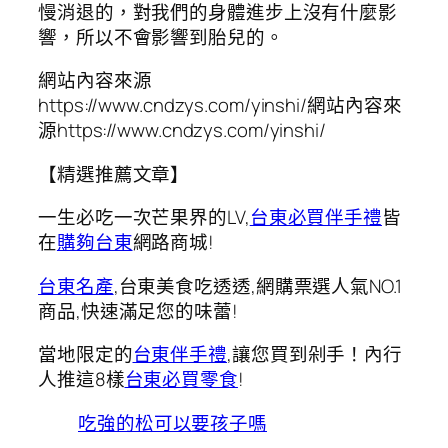
慢消退的，對我們的身體進步上沒有什麼影
響，所以不會影響到胎兒的。
網站內容來源
https://www.cndzys.com/yinshi/網站內容來
源https://www.cndzys.com/yinshi/
【精選推薦文章】
一生必吃一次芒果界的LV,
台東必買伴手禮
皆
在
購夠台東
網路商城!
台東名產
,台東美食吃透透,網購票選人氣NO.1
商品,快速滿足您的味蕾!
當地限定的
台東伴手禮
,讓您買到剁手！內行
人推這8樣
台東必買零食
!
吃強的松可以要孩子嗎