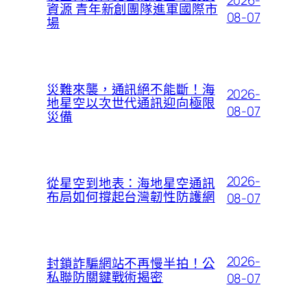
2026-
資源 青年新創團隊進軍國際市
08-07
場
災難來襲，通訊絕不能斷！海
2026-
地星空以次世代通訊迎向極限
08-07
災備
2026-
從星空到地表：海地星空通訊
布局如何撐起台灣韌性防護網
08-07
2026-
封鎖詐騙網站不再慢半拍！公
私聯防關鍵戰術揭密
08-07