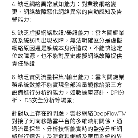
4. 缺乏網絡異常感知能力：對業務網絡變
更、網絡故障惡化網絡異常的自動感知及告
警能力;
5. 缺乏虛擬網絡取證/舉證能力：雲內關鍵業
務系統訪問出現故障，無法明確區分是虛擬
網絡原因還是系統本身所造成，不能快速定
位故障源，也不能對歷史虛擬網絡故障提供
責任舉證;
6. 缺乏實例流量採集/輸出能力：雲內關鍵業
務系統數據不能實現全部流量鏡像給第三方
設備進行分析的能力，如數據庫審計、DPI分
析、IDS安全分析等場景;
針對以上存在的問題，雲杉網絡DeepFlowTM
對接了河南移動雲平台的多維映射關係，通
過流量採集、分析技術能實時的監控分析網
絡運行情況，及時發現網絡及應用系統的異