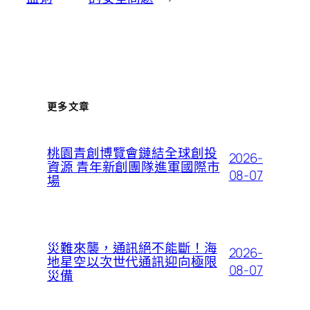
更多文章
桃園青創博覽會鏈結全球創投
2026-
資源 青年新創團隊進軍國際市
08-07
場
災難來襲，通訊絕不能斷！海
2026-
地星空以次世代通訊迎向極限
08-07
災備