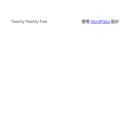
Twenty Twenty-Five
使用
WordPress
設計