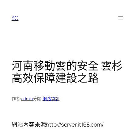
跳
至
3C
主
要
內
容
河南移動雲的安全 雲杉
高效保障建設之路
作者:
admin
分類:
網路資訊
網站內容來源http://server.it168.com/