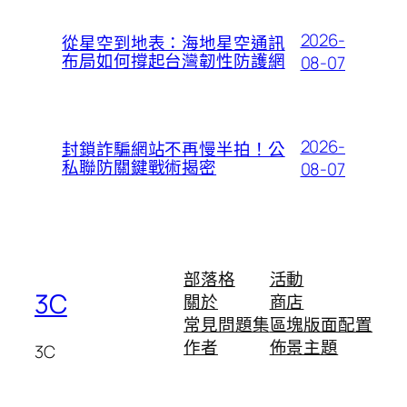
2026-
從星空到地表：海地星空通訊
布局如何撐起台灣韌性防護網
08-07
2026-
封鎖詐騙網站不再慢半拍！公
私聯防關鍵戰術揭密
08-07
部落格
活動
3C
關於
商店
常見問題集
區塊版面配置
作者
佈景主題
3C